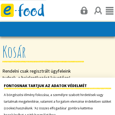
Kosár
Rendelni csak regisztrált ügyfeleink
tudnak, a bejelentkezést követően!
FONTOSNAK TARTJUK AZ ADATOK VÉDELMÉT
Tudjon meg többet rólunk:
A böngészési élmény fokozása, a személyre szabott hirdetések vagy
Tudnivalók
tartalmak megjelenítése, valamint a forgalom elemzése érdekében sütiket
(cookie) használunk. 'Az összes elfogadása' gombra kattintva
hozzájárulhat a sütik használatához.