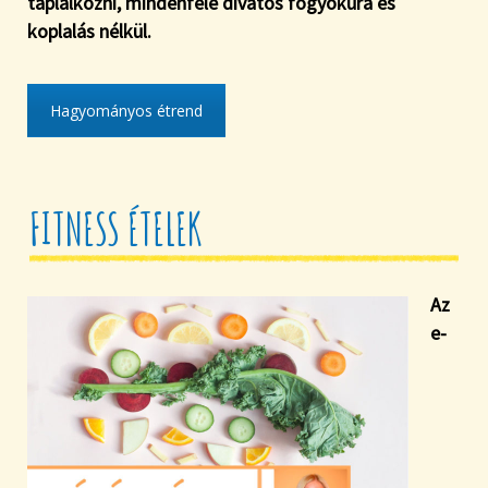
táplálkozni, mindenféle divatos fogyókúra és
koplalás nélkül.
Hagyományos étrend
FITNESS ÉTELEK
Az
e-