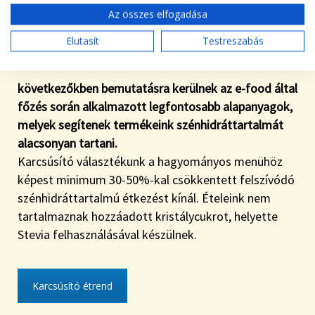
Az összes elfogadása
Elutasít
Testreszabás
következőkben bemutatásra kerülnek az e-food által
főzés során alkalmazott legfontosabb alapanyagok,
melyek segítenek termékeink szénhidráttartalmát
alacsonyan tartani.
Karcsúsító választékunk a hagyományos menühöz
képest minimum 30-50%-kal csökkentett felszívódó
szénhidráttartalmú étkezést kínál. Ételeink nem
tartalmaznak hozzáadott kristálycukrot, helyette
Stevia felhasználásával készülnek.
Karcsúsító étrend