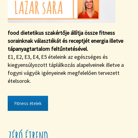
food dietetikus szakértője állítja össze fitness
sorainknak választékát és receptjét energia illetve
tápanyagtartalom feltűntetésével.
E1, E2, E3, E4, E5 ételeink az egészséges és
kiegyensúlyozott táplálkozás alapelveinek illetve a
fogyni vágyók igényeinek megfelelően tervezett
ételsorok.
Fitness ételek
ZÉRÓ ÉTREND