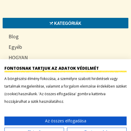
KATEGÓRIÁK
Blog
Egyéb
HOGYAN
TUDATOSAN
FONTOSNAK TARTJUK AZ ADATOK VÉDELMÉT
A böngészési élmény fokozása, a személyre szabott hirdetések vagy
tartalmak megjelenítése, valamint a forgalom elemzése érdekében sütiket
(cookie) használunk. 'Az összes elfogadása' gombra kattintva
LEGFRISSEBB BEJEGYZÉSEK
hozzájárulhat a sütik használatához.
Sárgadinnye: a nyár édes íze, ami több mint
desszert
Az összes elfogadása
Tökszezon: sokoldalú alapanyagok a nyártól