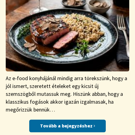
Az e-food konyhájánál mindig arra törekszünk, hogy a
jól ismert, szeretett ételeket egy kicsit új
szemszögből mutassuk meg. Hiszünk abban, hogy a
klasszikus fogások akkor igazán izgalmasak, ha
megőrizzük bennük…
Tovább a bejegyzéshez