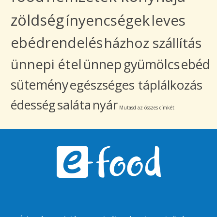
zöldség
ínyencségek
leves
ebédrendelés
házhoz szállítás
ünnepi étel
ünnep
gyümölcs
ebéd
sütemény
egészséges táplálkozás
édesség
saláta
nyár
Mutasd az összes címkét