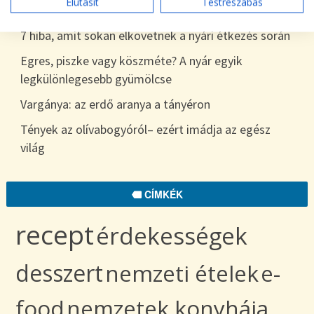
Elutasít
Testreszabás
egészen télig
7 hiba, amit sokan elkövetnek a nyári étkezés során
Egres, piszke vagy köszméte? A nyár egyik
legkülönlegesebb gyümölcse
Vargánya: az erdő aranya a tányéron
Tények az olívabogyóról– ezért imádja az egész
világ
CÍMKÉK
recept
érdekességek
desszert
nemzeti ételek
e-
food
nemzetek konyhája