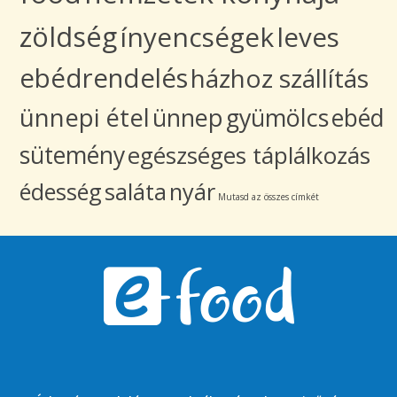
zöldség
ínyencségek
leves
ebédrendelés
házhoz szállítás
ünnepi étel
ünnep
gyümölcs
ebéd
sütemény
egészséges táplálkozás
édesség
saláta
nyár
Mutasd az összes címkét