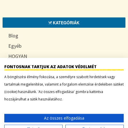
KATEGÓRIÁK
Blog
Egyéb
HOGYAN
TUDATOSAN
FONTOSNAK TARTJUK AZ ADATOK VÉDELMÉT
A böngészési élmény fokozása, a személyre szabott hirdetések vagy
tartalmak megjelenítése, valamint a forgalom elemzése érdekében sütiket
(cookie) használunk. 'Az összes elfogadása' gombra kattintva
LEGFRISSEBB BEJEGYZÉSEK
hozzájárulhat a sütik használatához.
Sárgadinnye: a nyár édes íze, ami több mint
desszert
Az összes elfogadása
Tökszezon: sokoldalú alapanyagok a nyártól