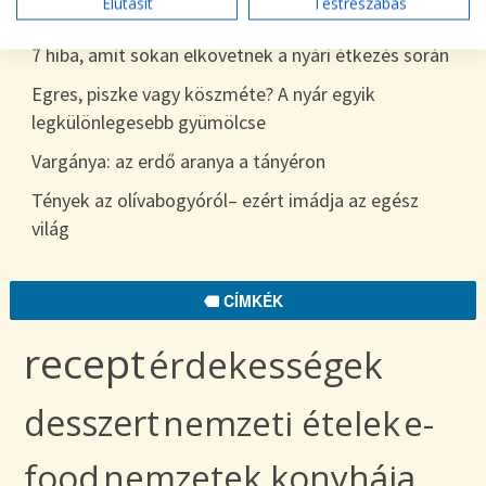
Elutasít
Testreszabás
egészen télig
7 hiba, amit sokan elkövetnek a nyári étkezés során
Egres, piszke vagy köszméte? A nyár egyik
legkülönlegesebb gyümölcse
Vargánya: az erdő aranya a tányéron
Tények az olívabogyóról– ezért imádja az egész
világ
CÍMKÉK
recept
érdekességek
desszert
nemzeti ételek
e-
food
nemzetek konyhája