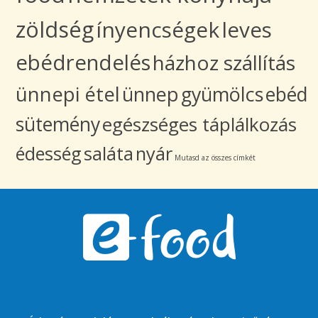
zöldség
ínyencségek
leves
ebédrendelés
házhoz szállítás
ünnepi étel
ünnep
gyümölcs
ebéd
sütemény
egészséges táplálkozás
édesség
saláta
nyár
Mutasd az összes címkét