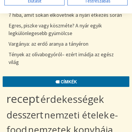
Elutasít
Testreszabás
egészen télig
7 hiba, amit sokan elkövetnek a nyári étkezés során
Egres, piszke vagy köszméte? A nyár egyik
legkülönlegesebb gyümölcse
Vargánya: az erdő aranya a tányéron
Tények az olívabogyóról– ezért imádja az egész
világ
CÍMKÉK
recept
érdekességek
desszert
nemzeti ételek
e-
food
nemzetek konyhája