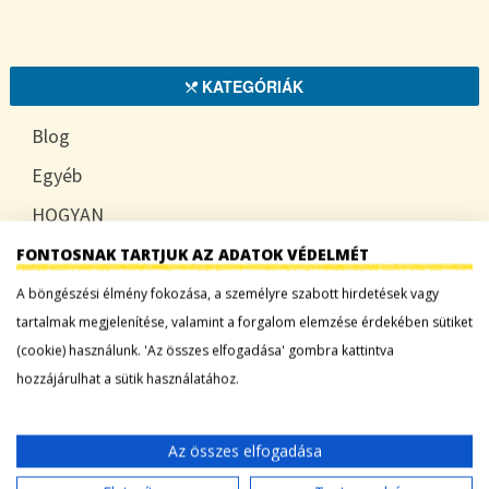
KATEGÓRIÁK
Blog
Egyéb
HOGYAN
TUDATOSAN
FONTOSNAK TARTJUK AZ ADATOK VÉDELMÉT
A böngészési élmény fokozása, a személyre szabott hirdetések vagy
tartalmak megjelenítése, valamint a forgalom elemzése érdekében sütiket
(cookie) használunk. 'Az összes elfogadása' gombra kattintva
LEGFRISSEBB BEJEGYZÉSEK
hozzájárulhat a sütik használatához.
Sárgadinnye: a nyár édes íze, ami több mint
desszert
Az összes elfogadása
Tökszezon: sokoldalú alapanyagok a nyártól