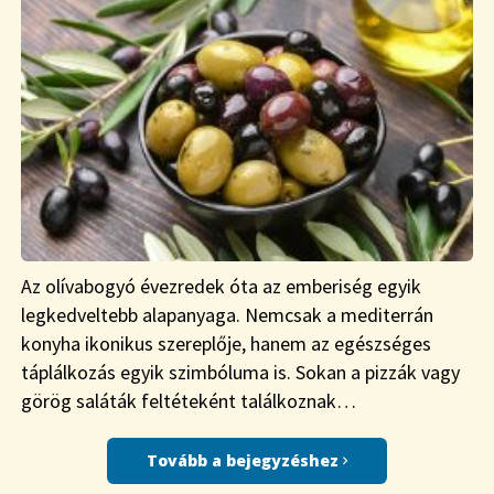
Az olívabogyó évezredek óta az emberiség egyik
legkedveltebb alapanyaga. Nemcsak a mediterrán
konyha ikonikus szereplője, hanem az egészséges
táplálkozás egyik szimbóluma is. Sokan a pizzák vagy
görög saláták feltéteként találkoznak…
Tovább a bejegyzéshez