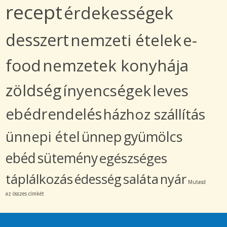
recept
érdekességek
desszert
nemzeti ételek
e-
food
nemzetek konyhája
zöldség
ínyencségek
leves
ebédrendelés
házhoz szállítás
ünnepi étel
ünnep
gyümölcs
ebéd
sütemény
egészséges
táplálkozás
édesség
saláta
nyár
Mutasd
az összes címkét