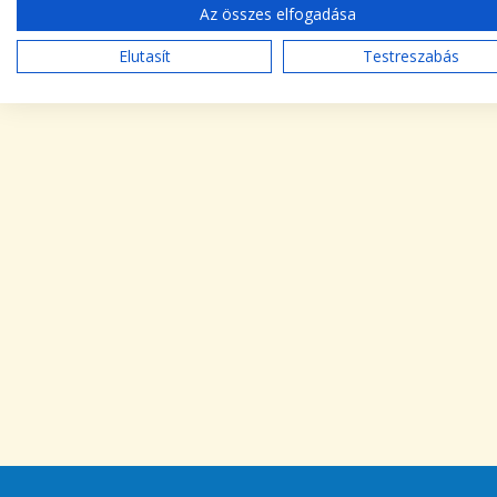
Az összes elfogadása
Elutasít
Testreszabás