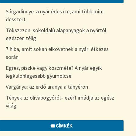
Sárgadinnye: a nyár édes íze, ami több mint
desszert
Tökszezon: sokoldalú alapanyagok a nyártól
egészen télig
7 hiba, amit sokan elkövetnek a nyári étkezés
során
Egres, piszke vagy köszméte? A nyár egyik
legkülönlegesebb gyümölcse
Vargánya: az erdő aranya a tányéron
Tények az olívabogyóról– ezért imádja az egész
világ
CÍMKÉK