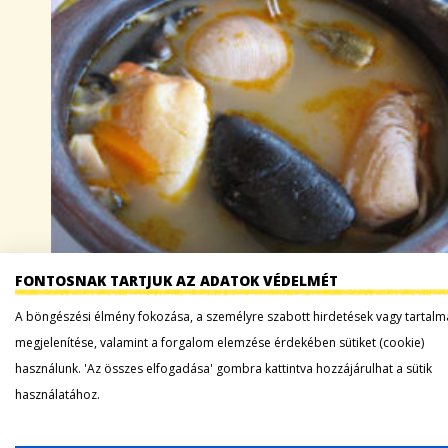
FONTOSNAK TARTJUK AZ ADATOK VÉDELMÉT
Dél-Amerikának számos különleges vidéke van, az
egyik legnépszerűbb közülük az egzotikus Chile, ahol
A böngészési élmény fokozása, a személyre szabott hirdetések vagy tartalm
a világ legnagyobb gejzírmezője található, itt
megjelenítése, valamint a forgalom elemzése érdekében sütiket (cookie)
született a Nobel-díjas költő, Pablo Neruda, és ennek
használunk. 'Az összes elfogadása' gombra kattintva hozzájárulhat a sütik
az országnak köszönhetjük…
használatához.
Tovább a bejegyzéshez