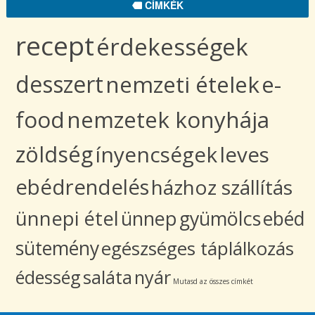
CÍMKÉK
recept
érdekességek
desszert
nemzeti ételek
e-
food
nemzetek konyhája
zöldség
ínyencségek
leves
ebédrendelés
házhoz szállítás
ünnepi étel
ünnep
gyümölcs
ebéd
sütemény
egészséges táplálkozás
édesség
saláta
nyár
Mutasd az összes címkét