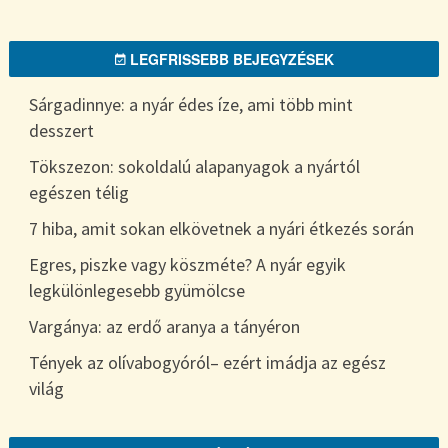
LEGFRISSEBB BEJEGYZÉSEK
Sárgadinnye: a nyár édes íze, ami több mint
desszert
Tökszezon: sokoldalú alapanyagok a nyártól
egészen télig
7 hiba, amit sokan elkövetnek a nyári étkezés során
Egres, piszke vagy köszméte? A nyár egyik
legkülönlegesebb gyümölcse
Vargánya: az erdő aranya a tányéron
Tények az olívabogyóról– ezért imádja az egész
világ