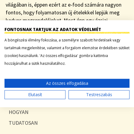
világában is, éppen ezért az e-food számára nagyon
fontos, hogy folyamatosan új ételekkel lepjük meg
kedves megrendelőinket. Most épp egy ázsiai
körútra…
FONTOSNAK TARTJUK AZ ADATOK VÉDELMÉT
A böngészési élmény fokozása, a személyre szabott hirdetések vagy
Tovább a bejegyzéshez
tartalmak megjelenítése, valamint a forgalom elemzése érdekében sütiket
(cookie) használunk. 'Az összes elfogadása' gombra kattintva
hozzájárulhat a sütik használatához.
KATEGÓRIÁK
Az összes elfogadása
Blog
Elutasít
Testreszabás
Egyéb
HOGYAN
TUDATOSAN