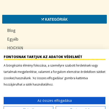
KATEGÓRIÁK
Blog
Egyéb
HOGYAN
TUDATOSAN
FONTOSNAK TARTJUK AZ ADATOK VÉDELMÉT
A böngészési élmény fokozása, a személyre szabott hirdetések vagy
tartalmak megjelenítése, valamint a forgalom elemzése érdekében sütiket
(cookie) használunk. 'Az összes elfogadása' gombra kattintva
LEGFRISSEBB BEJEGYZÉSEK
hozzájárulhat a sütik használatához.
Sárgadinnye: a nyár édes íze, ami több mint
desszert
Az összes elfogadása
Tökszezon: sokoldalú alapanyagok a nyártól