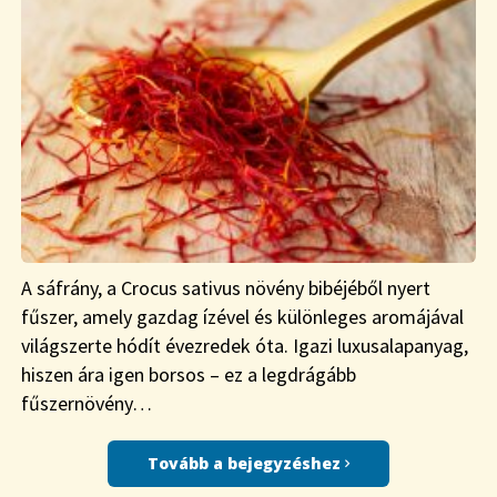
A sáfrány, a Crocus sativus növény bibéjéből nyert
fűszer, amely gazdag ízével és különleges aromájával
világszerte hódít évezredek óta. Igazi luxusalapanyag,
hiszen ára igen borsos – ez a legdrágább
fűszernövény…
Tovább a bejegyzéshez