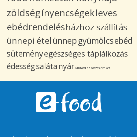
zöldség
ínyencségek
leves
ebédrendelés
házhoz szállítás
ünnepi étel
ünnep
gyümölcs
ebéd
sütemény
egészséges táplálkozás
édesség
saláta
nyár
Mutasd az összes címkét