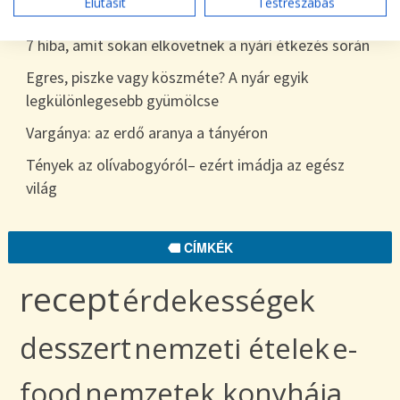
Elutasít
Testreszabás
egészen télig
7 hiba, amit sokan elkövetnek a nyári étkezés során
Egres, piszke vagy köszméte? A nyár egyik
legkülönlegesebb gyümölcse
Vargánya: az erdő aranya a tányéron
Tények az olívabogyóról– ezért imádja az egész
világ
CÍMKÉK
recept
érdekességek
desszert
nemzeti ételek
e-
food
nemzetek konyhája