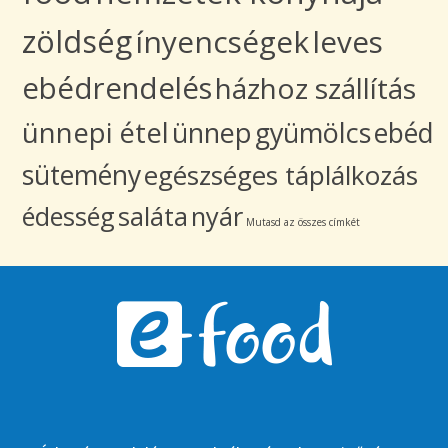
zöldség
ínyencségek
leves
ebédrendelés
házhoz szállítás
ünnepi étel
ünnep
gyümölcs
ebéd
sütemény
egészséges táplálkozás
édesség
saláta
nyár
Mutasd az összes címkét