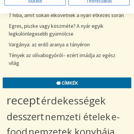
Elutasít
Testreszabás
egészen télig
7 hiba, amit sokan elkövetnek a nyári étkezés során
Egres, piszke vagy köszméte? A nyár egyik
legkülönlegesebb gyümölcse
Vargánya: az erdő aranya a tányéron
Tények az olívabogyóról– ezért imádja az egész
világ
CÍMKÉK
recept
érdekességek
desszert
nemzeti ételek
e-
food
nemzetek konyhája