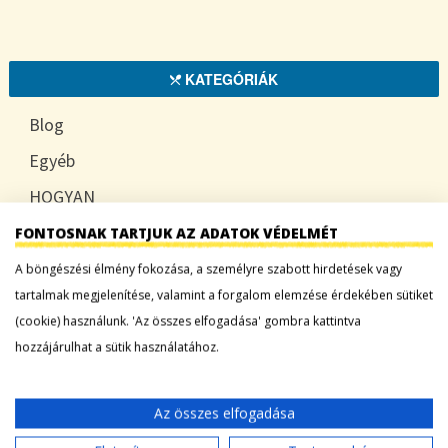
KATEGÓRIÁK
Blog
Egyéb
HOGYAN
TUDATOSAN
FONTOSNAK TARTJUK AZ ADATOK VÉDELMÉT
A böngészési élmény fokozása, a személyre szabott hirdetések vagy
tartalmak megjelenítése, valamint a forgalom elemzése érdekében sütiket
(cookie) használunk. 'Az összes elfogadása' gombra kattintva
LEGFRISSEBB BEJEGYZÉSEK
hozzájárulhat a sütik használatához.
Sárgadinnye: a nyár édes íze, ami több mint
desszert
Az összes elfogadása
Tökszezon: sokoldalú alapanyagok a nyártól