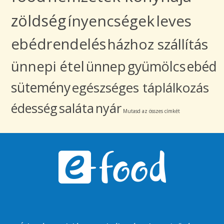
zöldség
ínyencségek
leves
ebédrendelés
házhoz szállítás
ünnepi étel
ünnep
gyümölcs
ebéd
sütemény
egészséges táplálkozás
édesség
saláta
nyár
Mutasd az összes címkét