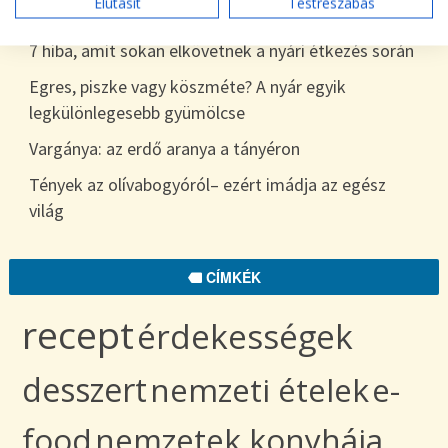
Elutasít
Testreszabás
egészen télig
7 hiba, amit sokan elkövetnek a nyári étkezés során
Egres, piszke vagy köszméte? A nyár egyik
legkülönlegesebb gyümölcse
Vargánya: az erdő aranya a tányéron
Tények az olívabogyóról– ezért imádja az egész
világ
CÍMKÉK
recept
érdekességek
desszert
nemzeti ételek
e-
food
nemzetek konyhája