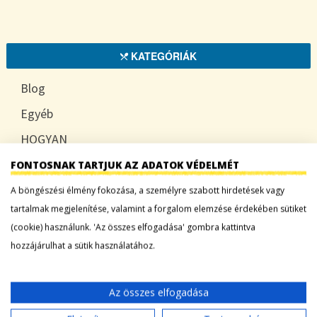
KATEGÓRIÁK
Blog
Egyéb
HOGYAN
TUDATOSAN
FONTOSNAK TARTJUK AZ ADATOK VÉDELMÉT
A böngészési élmény fokozása, a személyre szabott hirdetések vagy
tartalmak megjelenítése, valamint a forgalom elemzése érdekében sütiket
(cookie) használunk. 'Az összes elfogadása' gombra kattintva
LEGFRISSEBB BEJEGYZÉSEK
hozzájárulhat a sütik használatához.
Sárgadinnye: a nyár édes íze, ami több mint
desszert
Az összes elfogadása
Tökszezon: sokoldalú alapanyagok a nyártól