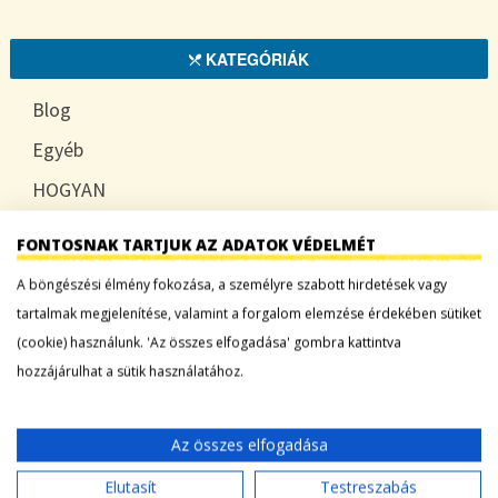
KATEGÓRIÁK
Blog
Egyéb
HOGYAN
TUDATOSAN
FONTOSNAK TARTJUK AZ ADATOK VÉDELMÉT
A böngészési élmény fokozása, a személyre szabott hirdetések vagy
tartalmak megjelenítése, valamint a forgalom elemzése érdekében sütiket
LEGFRISSEBB BEJEGYZÉSEK
(cookie) használunk. 'Az összes elfogadása' gombra kattintva
hozzájárulhat a sütik használatához.
Sárgadinnye: a nyár édes íze, ami több mint
desszert
Az összes elfogadása
Tökszezon: sokoldalú alapanyagok a nyártól
egészen télig
Elutasít
Testreszabás