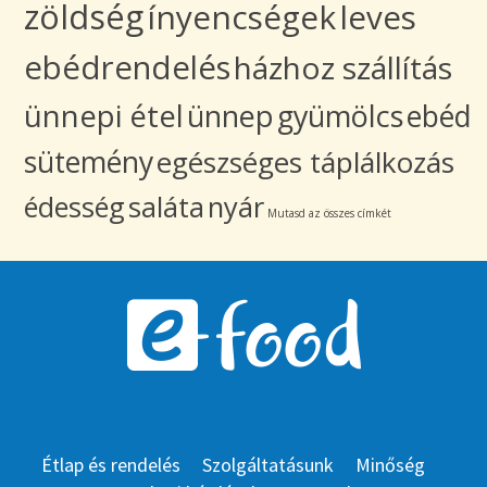
zöldség
ínyencségek
leves
ebédrendelés
házhoz szállítás
ünnepi étel
ünnep
gyümölcs
ebéd
sütemény
egészséges táplálkozás
édesség
saláta
nyár
Mutasd az összes címkét
Étlap és rendelés
Szolgáltatásunk
Minőség