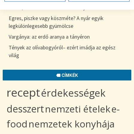
7 hiba, amit sokan elkövetnek a nyári étkezés során
Egres, piszke vagy köszméte? A nyár egyik
legkülönlegesebb gyümölcse
Vargánya: az erdő aranya a tányéron
Tények az olívabogyóról– ezért imádja az egész
világ
CÍMKÉK
recept
érdekességek
desszert
nemzeti ételek
e-
food
nemzetek konyhája