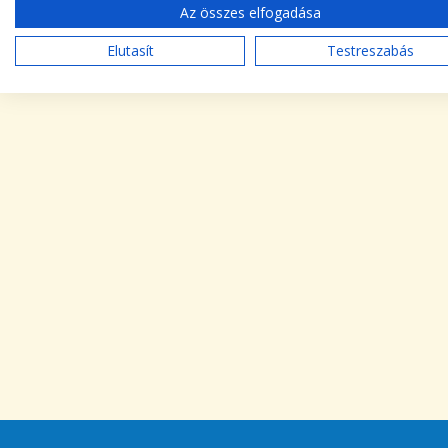
Az összes elfogadása
Elutasít
Testreszabás