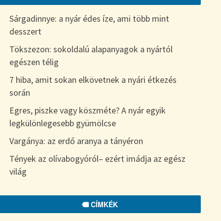
Sárgadinnye: a nyár édes íze, ami több mint
desszert
Tökszezon: sokoldalú alapanyagok a nyártól
egészen télig
7 hiba, amit sokan elkövetnek a nyári étkezés
során
Egres, piszke vagy köszméte? A nyár egyik
legkülönlegesebb gyümölcse
Vargánya: az erdő aranya a tányéron
Tények az olívabogyóról– ezért imádja az egész
világ
CÍMKÉK