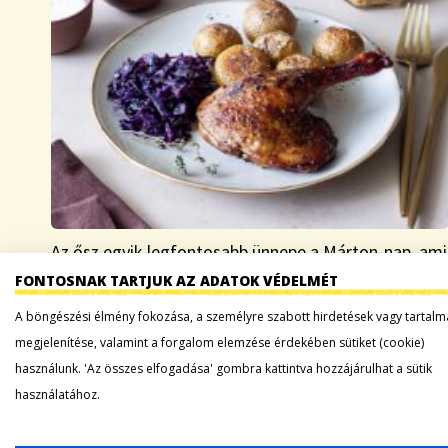
Az ősz egyik legfontosabb ünnepe a Márton-nap, ami
minden évben november 11-re esik. Ehhez a
FONTOSNAK TARTJUK AZ ADATOK VÉDELMÉT
különleges őszi naphoz számos néphagyomány
A böngészési élmény fokozása, a személyre szabott hirdetések vagy tartalm
kötődik, ilyenkor szokás a kicsikkel lámpást készítve
megjelenítése, valamint a forgalom elemzése érdekében sütiket (cookie)
felvonulást tartani, időt…
használunk. 'Az összes elfogadása' gombra kattintva hozzájárulhat a sütik
használatához.
Tovább a bejegyzéshez