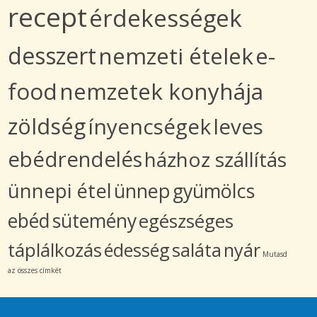
recept
érdekességek
desszert
nemzeti ételek
e-
food
nemzetek konyhája
zöldség
ínyencségek
leves
ebédrendelés
házhoz szállítás
ünnepi étel
ünnep
gyümölcs
ebéd
sütemény
egészséges
táplálkozás
édesség
saláta
nyár
Mutasd
az összes címkét