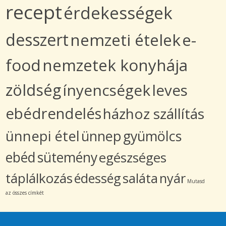
recept
érdekességek
desszert
nemzeti ételek
e-
food
nemzetek konyhája
zöldség
ínyencségek
leves
ebédrendelés
házhoz szállítás
ünnepi étel
ünnep
gyümölcs
ebéd
sütemény
egészséges
táplálkozás
édesség
saláta
nyár
Mutasd
az összes címkét