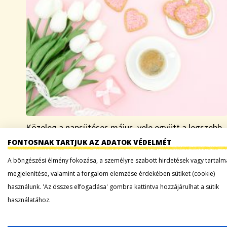
Közeleg a napsütéses május, vele együtt a legszebb
tavaszi ünnep, az anyák napja, melynek eredete
FONTOSNAK TARTJUK AZ ADATOK VÉDELMÉT
egészen az ókorig nyúlik vissza. Az ókori görög és
A böngészési élmény fokozása, a személyre szabott hirdetések vagy tartalm
római civilizációkban már fontos szerepet
megjelenítése, valamint a forgalom elemzése érdekében sütiket (cookie)
tulajdonítottak…
használunk. 'Az összes elfogadása' gombra kattintva hozzájárulhat a sütik
használatához.
Tovább a bejegyzéshez