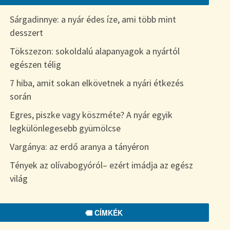
Sárgadinnye: a nyár édes íze, ami több mint
desszert
Tökszezon: sokoldalú alapanyagok a nyártól
egészen télig
7 hiba, amit sokan elkövetnek a nyári étkezés
során
Egres, piszke vagy köszméte? A nyár egyik
legkülönlegesebb gyümölcse
Vargánya: az erdő aranya a tányéron
Tények az olívabogyóról– ezért imádja az egész
világ
CÍMKÉK