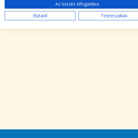
Az összes elfogadása
Elutasít
Testreszabás