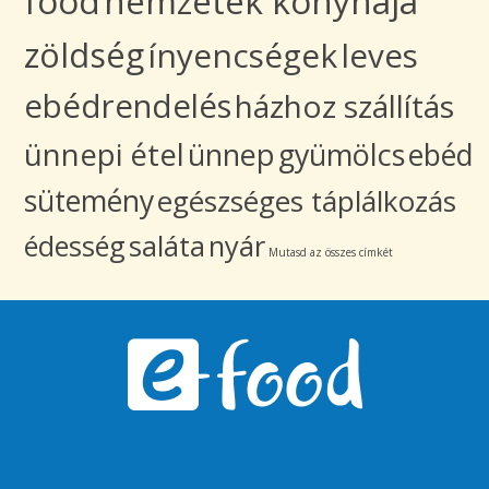
food
nemzetek konyhája
zöldség
ínyencségek
leves
ebédrendelés
házhoz szállítás
ünnepi étel
ünnep
gyümölcs
ebéd
sütemény
egészséges táplálkozás
édesség
saláta
nyár
Mutasd az összes címkét