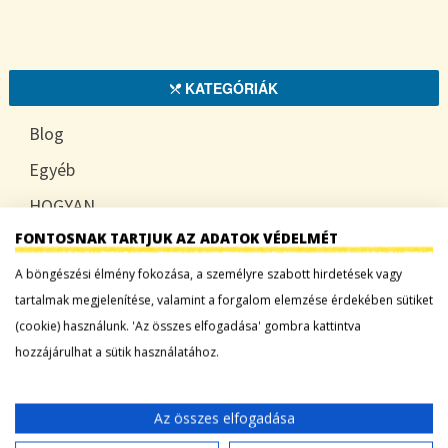
KATEGÓRIÁK
Blog
Egyéb
HOGYAN
FONTOSNAK TARTJUK AZ ADATOK VÉDELMÉT
TUDATOSAN
A böngészési élmény fokozása, a személyre szabott hirdetések vagy
tartalmak megjelenítése, valamint a forgalom elemzése érdekében sütiket
(cookie) használunk. 'Az összes elfogadása' gombra kattintva
LEGFRISSEBB BEJEGYZÉSEK
hozzájárulhat a sütik használatához.
Sárgadinnye: a nyár édes íze, ami több mint
desszert
Az összes elfogadása
Tökszezon: sokoldalú alapanyagok a nyártól