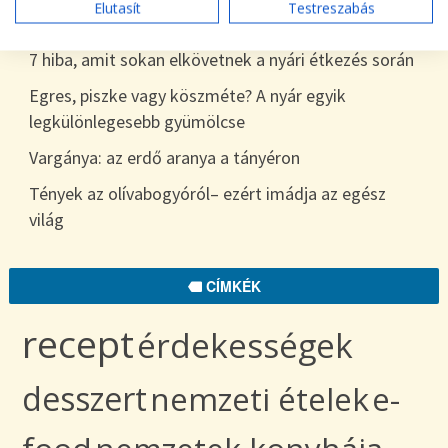
Elutasít
Testreszabás
egészen télig
7 hiba, amit sokan elkövetnek a nyári étkezés során
Egres, piszke vagy köszméte? A nyár egyik
legkülönlegesebb gyümölcse
Vargánya: az erdő aranya a tányéron
Tények az olívabogyóról– ezért imádja az egész
világ
CÍMKÉK
recept
érdekességek
desszert
nemzeti ételek
e-