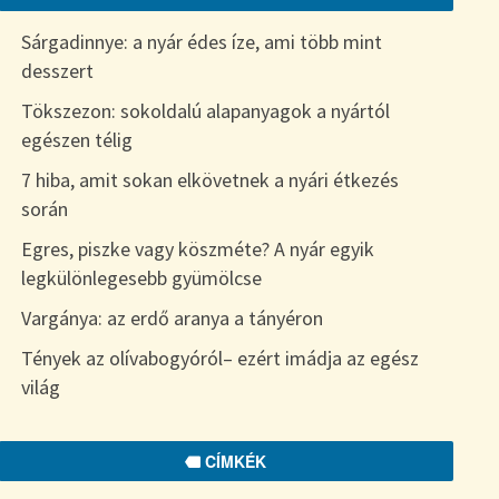
Sárgadinnye: a nyár édes íze, ami több mint
desszert
Tökszezon: sokoldalú alapanyagok a nyártól
egészen télig
7 hiba, amit sokan elkövetnek a nyári étkezés
során
Egres, piszke vagy köszméte? A nyár egyik
legkülönlegesebb gyümölcse
Vargánya: az erdő aranya a tányéron
Tények az olívabogyóról– ezért imádja az egész
világ
CÍMKÉK