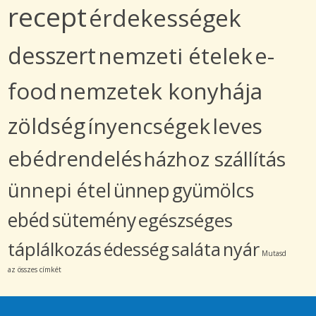
recept
érdekességek
desszert
nemzeti ételek
e-
food
nemzetek konyhája
zöldség
ínyencségek
leves
ebédrendelés
házhoz szállítás
ünnepi étel
ünnep
gyümölcs
ebéd
sütemény
egészséges
táplálkozás
édesség
saláta
nyár
Mutasd
az összes címkét