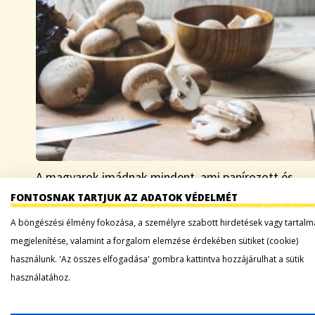
A magyarok imádnak mindent, ami panírozott és
rántott, legyen az hús, cukkini, bodzavirág vagy akár
FONTOSNAK TARTJUK AZ ADATOK VÉDELMÉT
kovászos uborka. Bizony, ez utóbbi kettő sem vicc,
A böngészési élmény fokozása, a személyre szabott hirdetések vagy tartalm
valóban létező ételek, de az e-food legfrissebb…
megjelenítése, valamint a forgalom elemzése érdekében sütiket (cookie)
használunk. 'Az összes elfogadása' gombra kattintva hozzájárulhat a sütik
Tovább a bejegyzéshez
használatához.