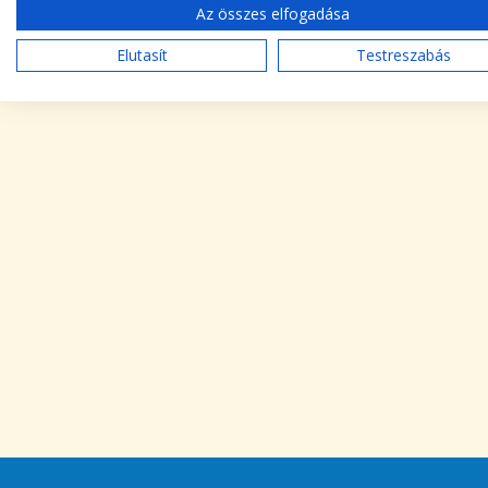
Az összes elfogadása
Elutasít
Testreszabás