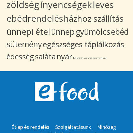
zöldség
ínyencségek
leves
ebédrendelés
házhoz szállítás
ünnepi étel
ünnep
gyümölcs
ebéd
sütemény
egészséges táplálkozás
édesség
saláta
nyár
Mutasd az összes címkét
Étlap és rendelés
Szolgáltatásunk
Minőség