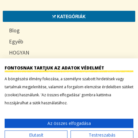
KATEGÓRIÁK
Blog
Egyéb
HOGYAN
TUDATOSAN
FONTOSNAK TARTJUK AZ ADATOK VÉDELMÉT
A böngészési élmény fokozása, a személyre szabott hirdetések vagy
tartalmak megjelenítése, valamint a forgalom elemzése érdekében sütiket
LEGFRISSEBB BEJEGYZÉSEK
(cookie) használunk. 'Az összes elfogadása' gombra kattintva
hozzájárulhat a sütik használatához.
Sárgadinnye: a nyár édes íze, ami több mint
desszert
Az összes elfogadása
Tökszezon: sokoldalú alapanyagok a nyártól
egészen télig
Elutasít
Testreszabás