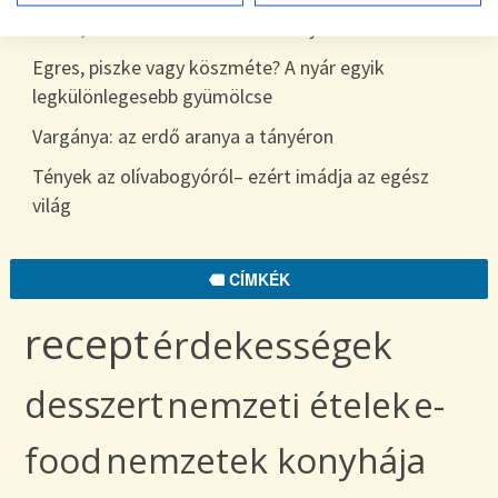
7 hiba, amit sokan elkövetnek a nyári étkezés során
Egres, piszke vagy köszméte? A nyár egyik
legkülönlegesebb gyümölcse
Vargánya: az erdő aranya a tányéron
Tények az olívabogyóról– ezért imádja az egész
világ
CÍMKÉK
recept
érdekességek
desszert
nemzeti ételek
e-
food
nemzetek konyhája