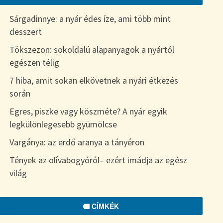
Sárgadinnye: a nyár édes íze, ami több mint
desszert
Tökszezon: sokoldalú alapanyagok a nyártól
egészen télig
7 hiba, amit sokan elkövetnek a nyári étkezés
során
Egres, piszke vagy köszméte? A nyár egyik
legkülönlegesebb gyümölcse
Vargánya: az erdő aranya a tányéron
Tények az olívabogyóról– ezért imádja az egész
világ
CÍMKÉK