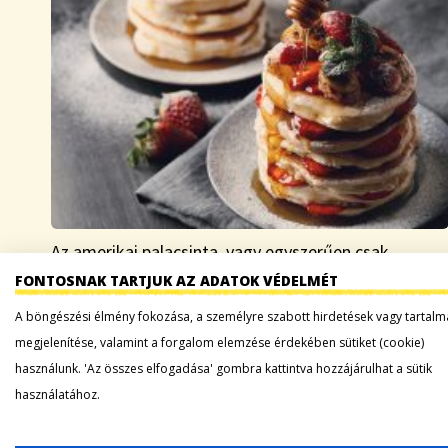
Az amerikai palacsinta, vagy egyszerűen csak
pancake, az amerikai konyha egyik legikonikusabb
FONTOSNAK TARTJUK AZ ADATOK VÉDELMÉT
étele. Vajjal, juharsziruppal vagy különféle öntetekkel
A böngészési élmény fokozása, a személyre szabott hirdetések vagy tartalm
fogyasztva világszerte népszerűvé vált. De honnan
megjelenítése, valamint a forgalom elemzése érdekében sütiket (cookie)
származik ez a finomság, és miért…
használunk. 'Az összes elfogadása' gombra kattintva hozzájárulhat a sütik
használatához.
Tovább a bejegyzéshez