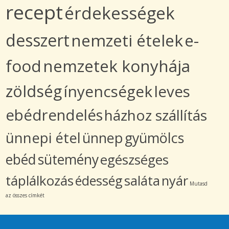
recept
érdekességek
desszert
nemzeti ételek
e-
food
nemzetek konyhája
zöldség
ínyencségek
leves
ebédrendelés
házhoz szállítás
ünnepi étel
ünnep
gyümölcs
ebéd
sütemény
egészséges
táplálkozás
édesség
saláta
nyár
Mutasd
az összes címkét