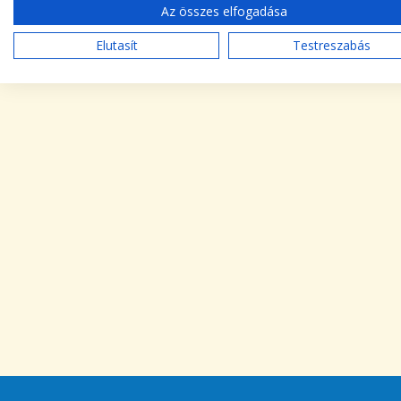
Az összes elfogadása
Elutasít
Testreszabás