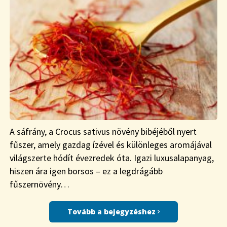
A sáfrány, a Crocus sativus növény bibéjéből nyert
fűszer, amely gazdag ízével és különleges aromájával
világszerte hódít évezredek óta. Igazi luxusalapanyag,
hiszen ára igen borsos – ez a legdrágább
fűszernövény…
Tovább a bejegyzéshez