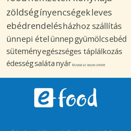
zöldség
ínyencségek
leves
ebédrendelés
házhoz szállítás
ünnepi étel
ünnep
gyümölcs
ebéd
sütemény
egészséges táplálkozás
édesség
saláta
nyár
Mutasd az összes címkét