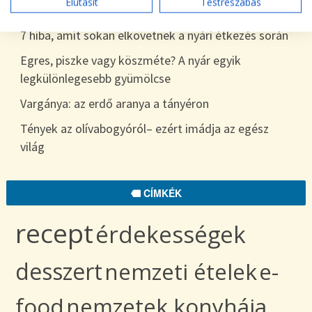
Elutasít
Testreszabás
egészen télig
7 hiba, amit sokan elkövetnek a nyári étkezés során
Egres, piszke vagy köszméte? A nyár egyik
legkülönlegesebb gyümölcse
Vargánya: az erdő aranya a tányéron
Tények az olívabogyóról– ezért imádja az egész
világ
CÍMKÉK
recept
érdekességek
desszert
nemzeti ételek
e-
food
nemzetek konyhája