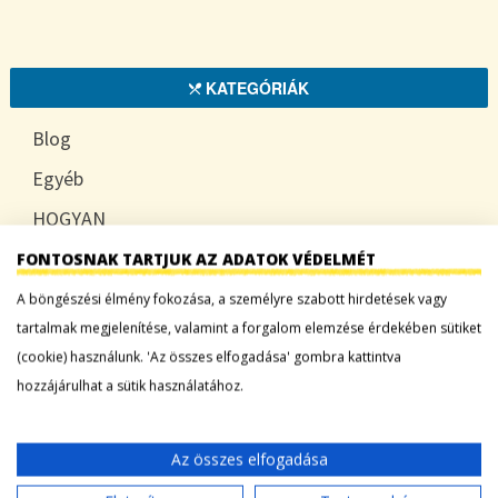
KATEGÓRIÁK
Blog
Egyéb
HOGYAN
TUDATOSAN
FONTOSNAK TARTJUK AZ ADATOK VÉDELMÉT
A böngészési élmény fokozása, a személyre szabott hirdetések vagy
tartalmak megjelenítése, valamint a forgalom elemzése érdekében sütiket
(cookie) használunk. 'Az összes elfogadása' gombra kattintva
LEGFRISSEBB BEJEGYZÉSEK
hozzájárulhat a sütik használatához.
Sárgadinnye: a nyár édes íze, ami több mint
desszert
Az összes elfogadása
Tökszezon: sokoldalú alapanyagok a nyártól