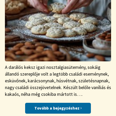
A darálós keksz igazi nosztalgiasütemény, sokáig
állandó szereplője volt a legtöbb családi eseménynek,
esküvőnek, karácsonynak, húsvétnak, születésnapnak,
nagy családi összejövetelnek. Készült belőle vaníliás és
kakaós, néha még csokiba mártott is….
Tovább a bejegyzéshez