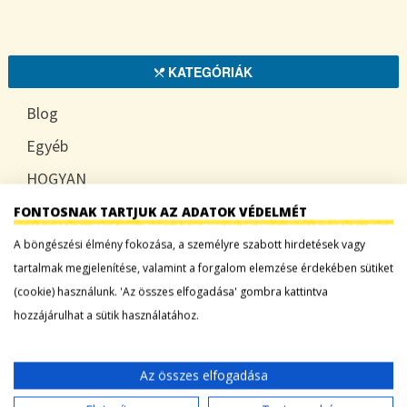
KATEGÓRIÁK
Blog
Egyéb
HOGYAN
TUDATOSAN
FONTOSNAK TARTJUK AZ ADATOK VÉDELMÉT
A böngészési élmény fokozása, a személyre szabott hirdetések vagy
tartalmak megjelenítése, valamint a forgalom elemzése érdekében sütiket
(cookie) használunk. 'Az összes elfogadása' gombra kattintva
LEGFRISSEBB BEJEGYZÉSEK
hozzájárulhat a sütik használatához.
Sárgadinnye: a nyár édes íze, ami több mint
desszert
Az összes elfogadása
Tökszezon: sokoldalú alapanyagok a nyártól