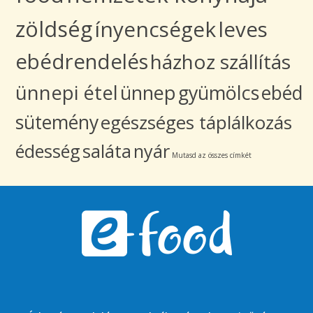
zöldség
ínyencségek
leves
ebédrendelés
házhoz szállítás
ünnepi étel
ünnep
gyümölcs
ebéd
sütemény
egészséges táplálkozás
édesség
saláta
nyár
Mutasd az összes címkét