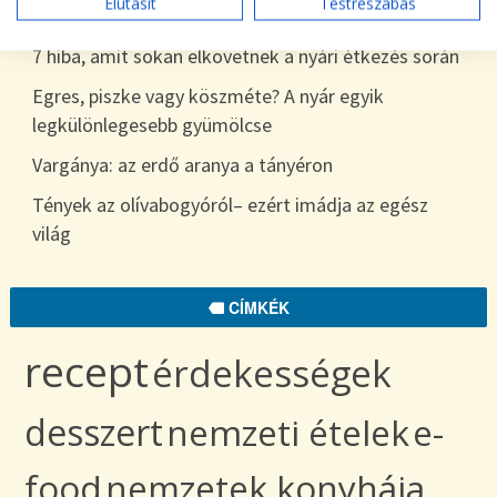
Elutasít
Testreszabás
egészen télig
7 hiba, amit sokan elkövetnek a nyári étkezés során
Egres, piszke vagy köszméte? A nyár egyik
legkülönlegesebb gyümölcse
Vargánya: az erdő aranya a tányéron
Tények az olívabogyóról– ezért imádja az egész
világ
CÍMKÉK
recept
érdekességek
desszert
nemzeti ételek
e-
food
nemzetek konyhája