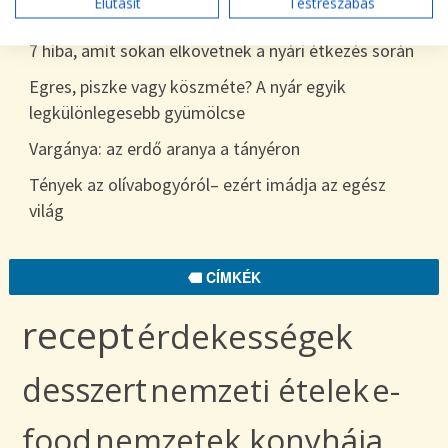
Elutasít
Testreszabás
egészen télig
7 hiba, amit sokan elkövetnek a nyári étkezés során
Egres, piszke vagy köszméte? A nyár egyik
legkülönlegesebb gyümölcse
Vargánya: az erdő aranya a tányéron
Tények az olívabogyóról– ezért imádja az egész
világ
CÍMKÉK
recept
érdekességek
desszert
nemzeti ételek
e-
food
nemzetek konyhája