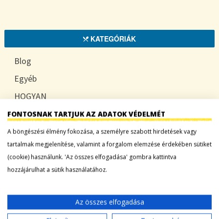
KATEGÓRIÁK
Blog
Egyéb
HOGYAN
TUDATOSAN
FONTOSNAK TARTJUK AZ ADATOK VÉDELMÉT
A böngészési élmény fokozása, a személyre szabott hirdetések vagy
tartalmak megjelenítése, valamint a forgalom elemzése érdekében sütiket
(cookie) használunk. 'Az összes elfogadása' gombra kattintva
LEGFRISSEBB BEJEGYZÉSEK
hozzájárulhat a sütik használatához.
Sárgadinnye: a nyár édes íze, ami több mint
desszert
Az összes elfogadása
Tökszezon: sokoldalú alapanyagok a nyártól