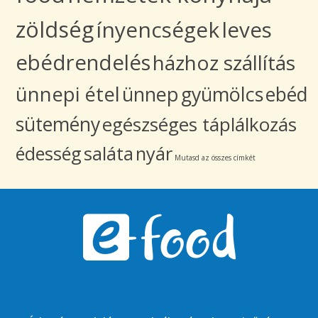
zöldség
ínyencségek
leves
ebédrendelés
házhoz szállítás
ünnepi étel
ünnep
gyümölcs
ebéd
sütemény
egészséges táplálkozás
édesség
saláta
nyár
Mutasd az összes címkét