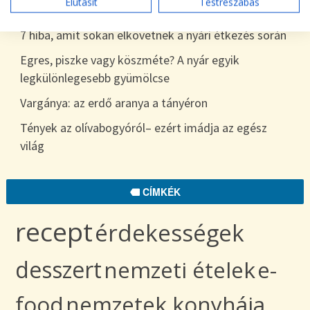
Elutasít
Testreszabás
egészen télig
7 hiba, amit sokan elkövetnek a nyári étkezés során
Egres, piszke vagy köszméte? A nyár egyik
legkülönlegesebb gyümölcse
Vargánya: az erdő aranya a tányéron
Tények az olívabogyóról– ezért imádja az egész
világ
CÍMKÉK
recept
érdekességek
desszert
nemzeti ételek
e-
food
nemzetek konyhája