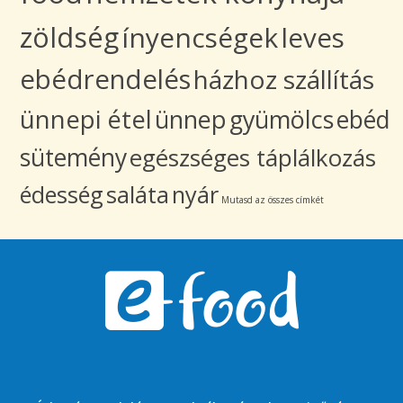
zöldség
ínyencségek
leves
ebédrendelés
házhoz szállítás
ünnepi étel
ünnep
gyümölcs
ebéd
sütemény
egészséges táplálkozás
édesség
saláta
nyár
Mutasd az összes címkét