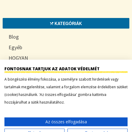
KATEGÓRIÁK
Blog
Egyéb
HOGYAN
TUDATOSAN
FONTOSNAK TARTJUK AZ ADATOK VÉDELMÉT
A böngészési élmény fokozása, a személyre szabott hirdetések vagy
tartalmak megjelenítése, valamint a forgalom elemzése érdekében sütiket
(cookie) használunk. 'Az összes elfogadása' gombra kattintva
LEGFRISSEBB BEJEGYZÉSEK
hozzájárulhat a sütik használatához.
Sárgadinnye: a nyár édes íze, ami több mint
desszert
Az összes elfogadása
Tökszezon: sokoldalú alapanyagok a nyártól