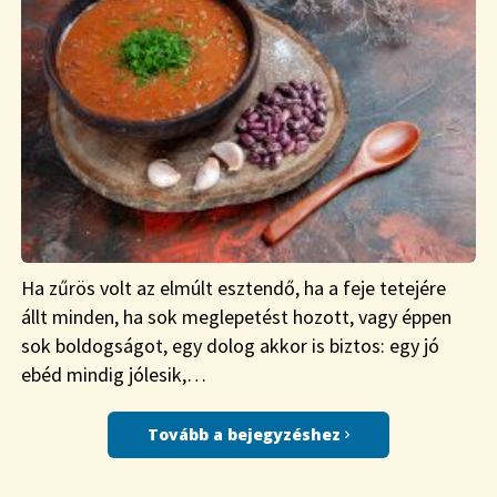
Ha zűrös volt az elmúlt esztendő, ha a feje tetejére
állt minden, ha sok meglepetést hozott, vagy éppen
sok boldogságot, egy dolog akkor is biztos: egy jó
ebéd mindig jólesik,…
Tovább a bejegyzéshez