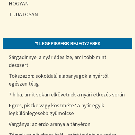
HOGYAN
TUDATOSAN
LEGFRISSEBB BEJEGYZÉSEK
Sárgadinnye: a nyár édes íze, ami több mint
desszert
Tökszezon: sokoldalú alapanyagok a nyártól
egészen télig
7 hiba, amit sokan elkövetnek a nyári étkezés során
Egres, piszke vagy köszméte? A nyár egyik
legkülönlegesebb gyümölcse
Vargánya: az erdő aranya a tányéron
Tények az olívabogyóról– ezért imádja az egész