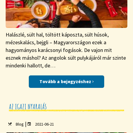
Halászlé, sült hal, töltött káposzta, sült húsok,
mézeskalács, bejgli – Magyarországon ezek a
hagyományos karácsonyi fogások. De vajon mit
esznek máshol? Az angolok sült pulykájáról már szinte
mindenki hallott, de…
Tovább a bejegyzéshez
AZ IGAZI NYARALÁS
|
Blog
2021-06-21