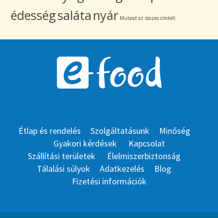
édesség
saláta
nyár
Mutasd az összes címkét
Étlap és rendelés
Szolgáltatásunk
Minőség
Gyakori kérdések
Kapcsolat
Szállítási területek
Élelmiszerbiztonság
Tálalási súlyok
Adatkezelés
Blog
Fizetési információk