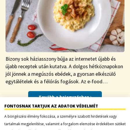
Bizony sok háziasszony bújja az internetet újabb és
újabb receptek után kutatva. A dolgos hétköznapokon
jól jönnek a megúszós ebédek, a gyorsan elkészülő
egytálételek és a félórás fogások. Az e-food…
Tovább a bejegyzéshez
FONTOSNAK TARTJUK AZ ADATOK VÉDELMÉT
A böngészési élmény fokozása, a személyre szabott hirdetések vagy
HÚSVÉTI APRÓSÜTEMÉNY
tartalmak megjelenítése, valamint a forgalom elemzése érdekében sütiket