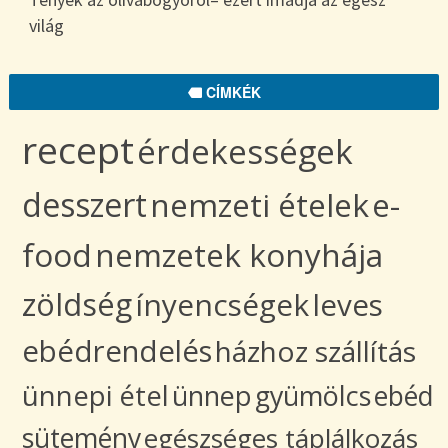
világ
CÍMKÉK
recept
érdekességek
desszert
nemzeti ételek
e-
food
nemzetek konyhája
zöldség
ínyencségek
leves
ebédrendelés
házhoz szállítás
ünnepi étel
ünnep
gyümölcs
ebéd
sütemény
egészséges táplálkozás