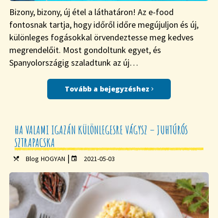
Bizony, bizony, új étel a láthatáron! Az e-food
fontosnak tartja, hogy időről időre megújuljon és új,
különleges fogásokkal örvendeztesse meg kedves
megrendelőit. Most gondoltunk egyet, és
Spanyolországig szaladtunk az új…
Tovább a bejegyzéshez
HA VALAMI IGAZÁN KÜLÖNLEGESRE VÁGYSZ – JUHTÚRÓS
SZTRAPACSKA
|
Blog
HOGYAN
2021-05-03