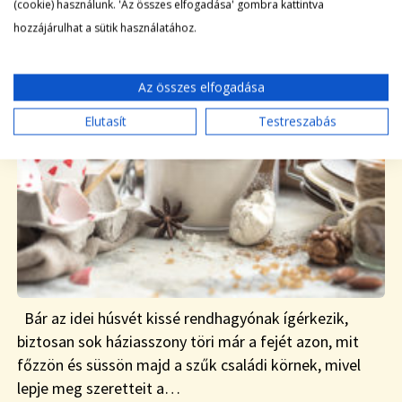
(cookie) használunk. 'Az összes elfogadása' gombra kattintva
|
Blog
2021-03-23
hozzájárulhat a sütik használatához.
Az összes elfogadása
Elutasít
Testreszabás
Bár az idei húsvét kissé rendhagyónak ígérkezik,
biztosan sok háziasszony töri már a fejét azon, mit
főzzön és süssön majd a szűk családi körnek, mivel
lepje meg szeretteit a…