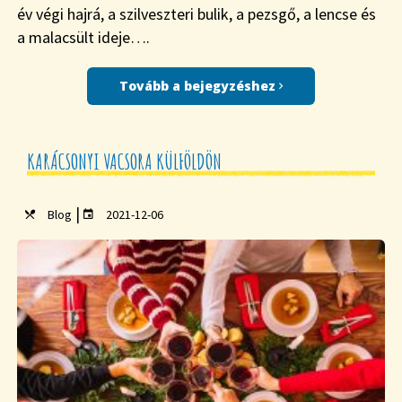
év végi hajrá, a szilveszteri bulik, a pezsgő, a lencse és
a malacsült ideje….
Tovább a bejegyzéshez
KARÁCSONYI VACSORA KÜLFÖLDÖN
|
Blog
2021-12-06