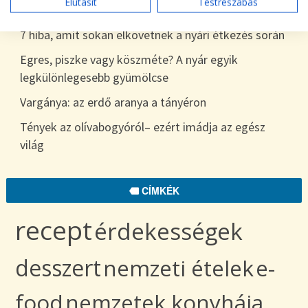
Elutasít
Testreszabás
egészen télig
7 hiba, amit sokan elkövetnek a nyári étkezés során
Egres, piszke vagy köszméte? A nyár egyik
legkülönlegesebb gyümölcse
Vargánya: az erdő aranya a tányéron
Tények az olívabogyóról– ezért imádja az egész
világ
CÍMKÉK
recept
érdekességek
desszert
nemzeti ételek
e-
food
nemzetek konyhája