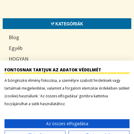
KATEGÓRIÁK
Blog
Egyéb
HOGYAN
TUDATOSAN
FONTOSNAK TARTJUK AZ ADATOK VÉDELMÉT
A böngészési élmény fokozása, a személyre szabott hirdetések vagy
tartalmak megjelenítése, valamint a forgalom elemzése érdekében sütiket
(cookie) használunk. 'Az összes elfogadása' gombra kattintva
LEGFRISSEBB BEJEGYZÉSEK
hozzájárulhat a sütik használatához.
Sárgadinnye: a nyár édes íze, ami több mint
desszert
Az összes elfogadása
Tökszezon: sokoldalú alapanyagok a nyártól