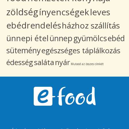
zöldség
ínyencségek
leves
ebédrendelés
házhoz szállítás
ünnepi étel
ünnep
gyümölcs
ebéd
sütemény
egészséges táplálkozás
édesség
saláta
nyár
Mutasd az összes címkét