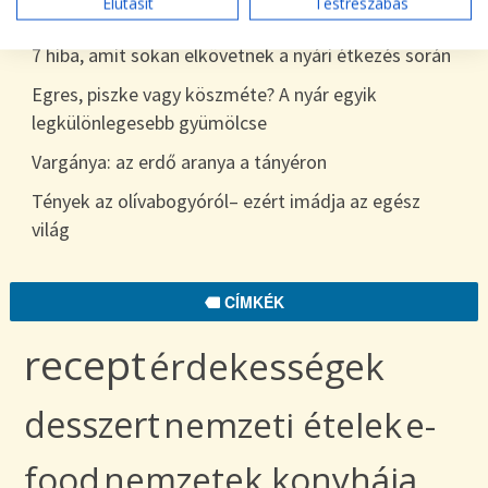
Elutasít
Testreszabás
egészen télig
7 hiba, amit sokan elkövetnek a nyári étkezés során
Egres, piszke vagy köszméte? A nyár egyik
legkülönlegesebb gyümölcse
Vargánya: az erdő aranya a tányéron
Tények az olívabogyóról– ezért imádja az egész
világ
CÍMKÉK
recept
érdekességek
desszert
nemzeti ételek
e-
food
nemzetek konyhája