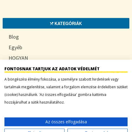
KATEGÓRIÁK
Blog
Egyéb
HOGYAN
TUDATOSAN
FONTOSNAK TARTJUK AZ ADATOK VÉDELMÉT
A böngészési élmény fokozása, a személyre szabott hirdetések vagy
tartalmak megjelenítése, valamint a forgalom elemzése érdekében sütiket
(cookie) használunk. 'Az összes elfogadása' gombra kattintva
LEGFRISSEBB BEJEGYZÉSEK
hozzájárulhat a sütik használatához.
Sárgadinnye: a nyár édes íze, ami több mint
desszert
Az összes elfogadása
Tökszezon: sokoldalú alapanyagok a nyártól