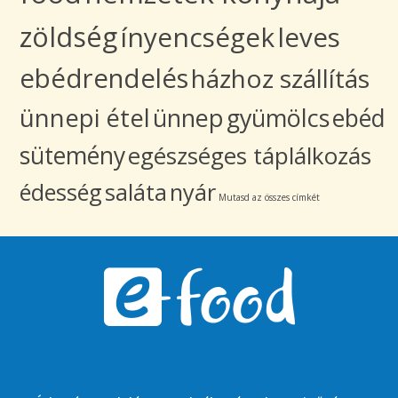
zöldség
ínyencségek
leves
ebédrendelés
házhoz szállítás
ünnepi étel
ünnep
gyümölcs
ebéd
sütemény
egészséges táplálkozás
édesség
saláta
nyár
Mutasd az összes címkét