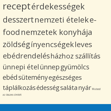
recept
érdekességek
desszert
nemzeti ételek
e-
food
nemzetek konyhája
zöldség
ínyencségek
leves
ebédrendelés
házhoz szállítás
ünnepi étel
ünnep
gyümölcs
ebéd
sütemény
egészséges
táplálkozás
édesség
saláta
nyár
Mutasd
az összes címkét