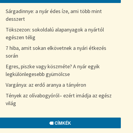
Sárgadinnye: a nyár édes íze, ami több mint
desszert
Tökszezon: sokoldalú alapanyagok a nyártól
egészen télig
7 hiba, amit sokan elkövetnek a nyári étkezés
során
Egres, piszke vagy köszméte? A nyár egyik
legkülönlegesebb gyümölcse
Vargánya: az erdő aranya a tányéron
Tények az olívabogyóról– ezért imádja az egész
világ
CÍMKÉK