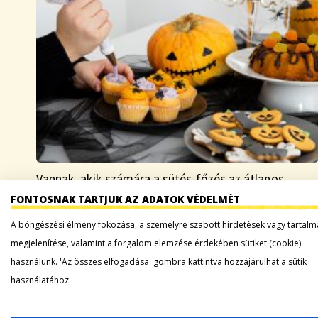
Vannak, akik számára a sütés-főzés az átlagos
mindennapok során is félelmetes, az ebéd házhoz
FONTOSNAK TARTJUK AZ ADATOK VÉDELMÉT
rendelést nekik találták ki. A többiek inkább csak
A böngészési élmény fokozása, a személyre szabott hirdetések vagy tartalm
halloween közeledtével szeretnének borzongató
megjelenítése, valamint a forgalom elemzése érdekében sütiket (cookie)
élményt varázsolni az ebédlőasztalra…
használunk. 'Az összes elfogadása' gombra kattintva hozzájárulhat a sütik
használatához.
Tovább a bejegyzéshez