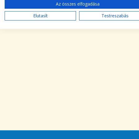
Az összes elfogadása
Elutasít
Testreszabás