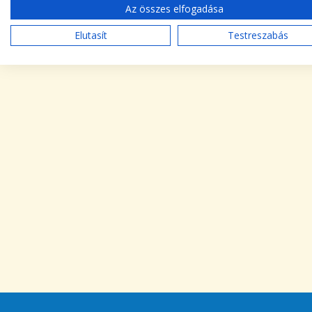
Az összes elfogadása
Elutasít
Testreszabás