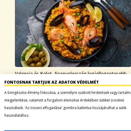
Valencia és Kelet- Spanyolország legjellegzetesebb
étele a paella, ami tökéletes példája annak, hogy ha
FONTOSNAK TARTJUK AZ ADATOK VÉDELMÉT
különböző népcsoportok találkoznak, abból remek
A böngészési élmény fokozása, a személyre szabott hirdetések vagy tartalm
dolgok születhetnek. Ha hihetünk a legendának, a
megjelenítése, valamint a forgalom elemzése érdekében sütiket (cookie)
rómaiak adták a serpenyőt,…
használunk. 'Az összes elfogadása' gombra kattintva hozzájárulhat a sütik
használatához.
Tovább a bejegyzéshez