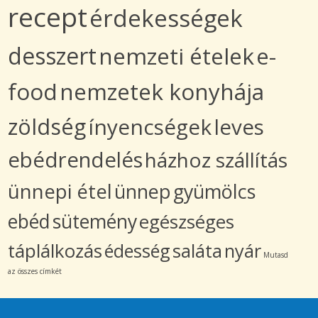
recept
érdekességek
desszert
nemzeti ételek
e-
food
nemzetek konyhája
zöldség
ínyencségek
leves
ebédrendelés
házhoz szállítás
ünnepi étel
ünnep
gyümölcs
ebéd
sütemény
egészséges
táplálkozás
édesség
saláta
nyár
Mutasd
az összes címkét