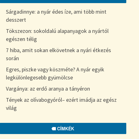
Sárgadinnye: a nyár édes íze, ami több mint
desszert
Tökszezon: sokoldalú alapanyagok a nyártól
egészen télig
7 hiba, amit sokan elkövetnek a nyári étkezés
során
Egres, piszke vagy köszméte? A nyár egyik
legkülönlegesebb gyümölcse
Vargánya: az erdő aranya a tányéron
Tények az olívabogyóról– ezért imádja az egész
világ
CÍMKÉK