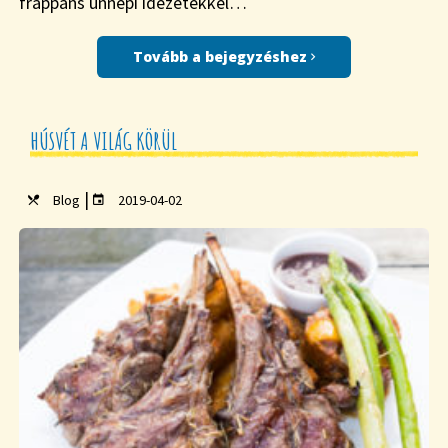
frappáns ünnepi idézetekkel…
Tovább a bejegyzéshez
HÚSVÉT A VILÁG KÖRÜL
|
Blog
2019-04-02