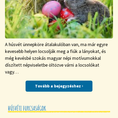
A húsvét ünnepköre átalakulóban van, ma már egyre
kevesebb helyen locsolják meg a fiúk a lányokat, és
még kevésbé szokás magyar népi motívumokkal
díszített népviseletbe öltözve várni a locsolókat
vagy…
Tovább a bejegyzéshez
HÚSVÉTI FURCSASÁGOK