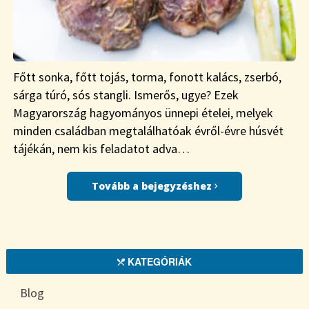
Főtt sonka, főtt tojás, torma, fonott kalács, zserbó,
sárga túró, sós stangli. Ismerős, ugye? Ezek
Magyarország hagyományos ünnepi ételei, melyek
minden családban megtalálhatóak évről-évre húsvét
tájékán, nem kis feladatot adva…
Tovább a bejegyzéshez
KATEGÓRIÁK
Blog