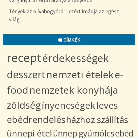
Vargánya: az erdő aranya a tányéron
Tények az olívabogyóról– ezért imádja az egész
világ
CÍMKÉK
recept
érdekességek
desszert
nemzeti ételek
e-
food
nemzetek konyhája
zöldség
ínyencségek
leves
ebédrendelés
házhoz szállítás
ünnepi étel
ünnep
gyümölcs
ebéd