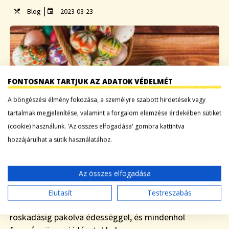
|
Blog
2023-03-23
FONTOSNAK TARTJUK AZ ADATOK VÉDELMÉT
A böngészési élmény fokozása, a személyre szabott hirdetések vagy
tartalmak megjelenítése, valamint a forgalom elemzése érdekében sütiket
(cookie) használunk. 'Az összes elfogadása' gombra kattintva
hozzájárulhat a sütik használatához.
Az összes elfogadása
A tojásvadászat már megtervezve, az ünnepi menü
kitalálva, a lakás tele csokinyuszikkal és színes
Elutasít
Testreszabás
tojásokkal? Közeleg a húsvét, a boltok polcai már
roskadásig pakolva édességgel, és mindenhol