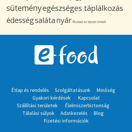
sütemény
egészséges táplálkozás
édesség
saláta
nyár
Mutasd az összes címkét
Étlap és rendelés
Szolgáltatásunk
Minőség
Gyakori kérdések
Kapcsolat
Szállítási területek
Élelmiszerbiztonság
Tálalási súlyok
Adatkezelés
Blog
Fizetési információk