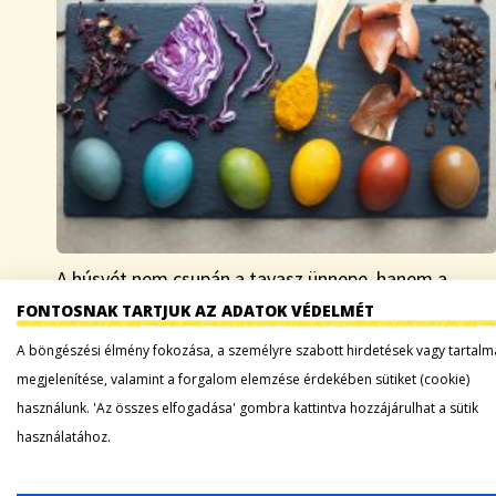
A húsvét nem csupán a tavasz ünnepe, hanem a
megújulás, a természet ébredésének szimbóluma is.
FONTOSNAK TARTJUK AZ ADATOK VÉDELMÉT
Az egyik legszebb és legsokoldalúbb hagyománya
A böngészési élmény fokozása, a személyre szabott hirdetések vagy tartalm
ennek az ünnepnek a tojásfestés, amely nemcsak
megjelenítése, valamint a forgalom elemzése érdekében sütiket (cookie)
gyerekeknek, hanem…
használunk. 'Az összes elfogadása' gombra kattintva hozzájárulhat a sütik
használatához.
Tovább a bejegyzéshez