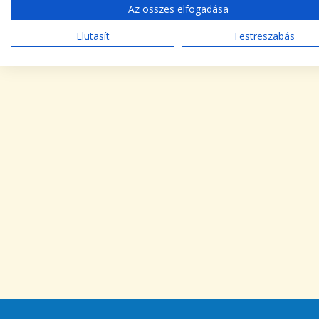
Az összes elfogadása
Elutasít
Testreszabás