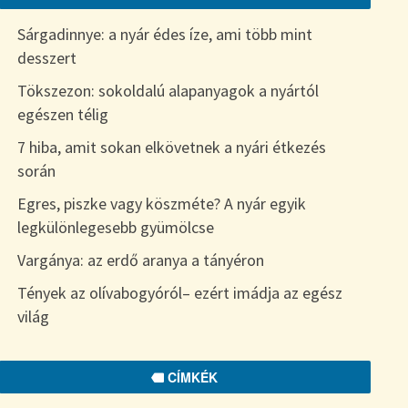
Sárgadinnye: a nyár édes íze, ami több mint
desszert
Tökszezon: sokoldalú alapanyagok a nyártól
egészen télig
7 hiba, amit sokan elkövetnek a nyári étkezés
során
Egres, piszke vagy köszméte? A nyár egyik
legkülönlegesebb gyümölcse
Vargánya: az erdő aranya a tányéron
Tények az olívabogyóról– ezért imádja az egész
világ
CÍMKÉK