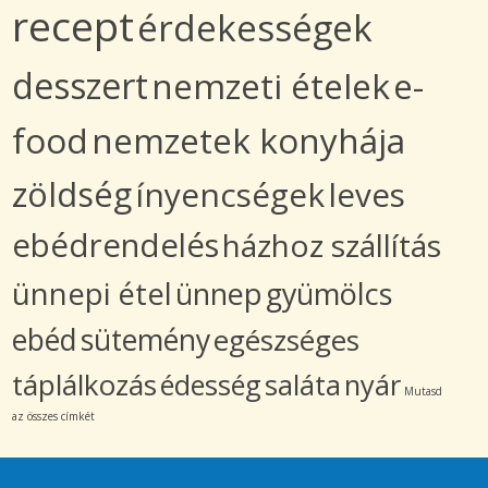
recept
érdekességek
desszert
nemzeti ételek
e-
food
nemzetek konyhája
zöldség
ínyencségek
leves
ebédrendelés
házhoz szállítás
ünnepi étel
ünnep
gyümölcs
ebéd
sütemény
egészséges
táplálkozás
édesség
saláta
nyár
Mutasd
az összes címkét