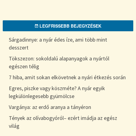
LEGFRISSEBB BEJEGYZÉSEK
Sárgadinnye: a nyár édes íze, ami több mint
desszert
Tökszezon: sokoldalú alapanyagok a nyártól
egészen télig
7 hiba, amit sokan elkövetnek a nyári étkezés során
Egres, piszke vagy köszméte? A nyár egyik
legkülönlegesebb gyümölcse
Vargánya: az erdő aranya a tányéron
Tények az olívabogyóról– ezért imádja az egész
világ