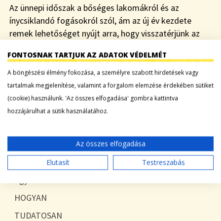
Az ünnepi időszak a bőséges lakomákról és az
ínycsiklandó fogásokról szól, ám az új év kezdete
remek lehetőséget nyújt arra, hogy visszatérjünk az
egészséges étkezési szokásokhoz. Az év elején
FONTOSNAK TARTJUK AZ ADATOK VÉDELMÉT
sokan…
A böngészési élmény fokozása, a személyre szabott hirdetések vagy
Tovább a bejegyzéshez
tartalmak megjelenítése, valamint a forgalom elemzése érdekében sütiket
(cookie) használunk. 'Az összes elfogadása' gombra kattintva
hozzájárulhat a sütik használatához.
KATEGÓRIÁK
Az összes elfogadása
Blog
Elutasít
Testreszabás
Egyéb
HOGYAN
TUDATOSAN