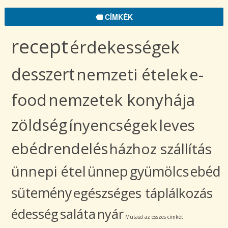
CÍMKÉK
recept
érdekességek
desszert
nemzeti ételek
e-
food
nemzetek konyhája
zöldség
ínyencségek
leves
ebédrendelés
házhoz szállítás
ünnepi étel
ünnep
gyümölcs
ebéd
sütemény
egészséges táplálkozás
édesség
saláta
nyár
Mutasd az összes címkét