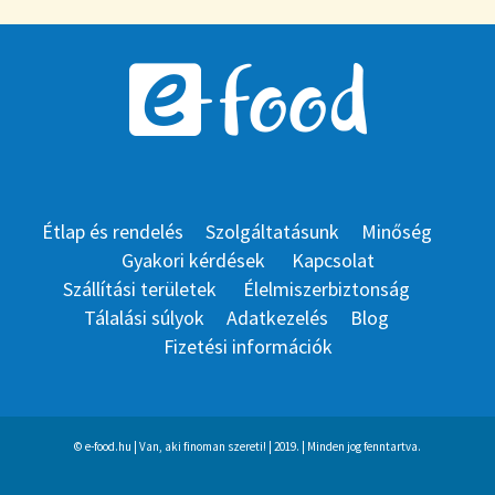
Étlap és rendelés
Szolgáltatásunk
Minőség
Gyakori kérdések
Kapcsolat
Szállítási területek
Élelmiszerbiztonság
Tálalási súlyok
Adatkezelés
Blog
Fizetési információk
© e-food.hu | Van, aki finoman szereti! | 2019. | Minden jog fenntartva.