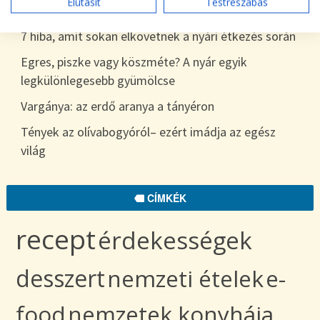
Elutasít
Testreszabás
egészen télig
7 hiba, amit sokan elkövetnek a nyári étkezés során
Egres, piszke vagy köszméte? A nyár egyik
legkülönlegesebb gyümölcse
Vargánya: az erdő aranya a tányéron
Tények az olívabogyóról– ezért imádja az egész
világ
CÍMKÉK
recept
érdekességek
desszert
nemzeti ételek
e-
food
nemzetek konyhája