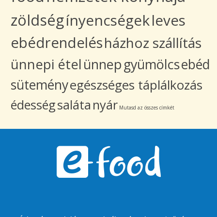
zöldség
ínyencségek
leves
ebédrendelés
házhoz szállítás
ünnepi étel
ünnep
gyümölcs
ebéd
sütemény
egészséges táplálkozás
édesség
saláta
nyár
Mutasd az összes címkét