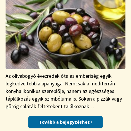
Az olívabogyó évezredek óta az emberiség egyik
legkedveltebb alapanyaga. Nemcsak a mediterrán
konyha ikonikus szereplője, hanem az egészséges
táplálkozás egyik szimbóluma is. Sokan a pizzák vagy
görög saláták feltéteként találkoznak…
Tovább a bejegyzéshez