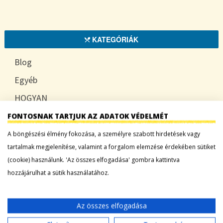
KATEGÓRIÁK
Blog
Egyéb
HOGYAN
TUDATOSAN
FONTOSNAK TARTJUK AZ ADATOK VÉDELMÉT
A böngészési élmény fokozása, a személyre szabott hirdetések vagy
tartalmak megjelenítése, valamint a forgalom elemzése érdekében sütiket
(cookie) használunk. 'Az összes elfogadása' gombra kattintva
LEGFRISSEBB BEJEGYZÉSEK
hozzájárulhat a sütik használatához.
Sárgadinnye: a nyár édes íze, ami több mint
desszert
Az összes elfogadása
Tökszezon: sokoldalú alapanyagok a nyártól