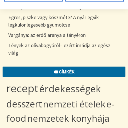
7 hiba, amit sokan elkövetnek a nyári étkezés során
Egres, piszke vagy köszméte? A nyár egyik
legkülönlegesebb gyümölcse
Vargánya: az erdő aranya a tányéron
Tények az olívabogyóról– ezért imádja az egész
világ
CÍMKÉK
recept
érdekességek
desszert
nemzeti ételek
e-
food
nemzetek konyhája