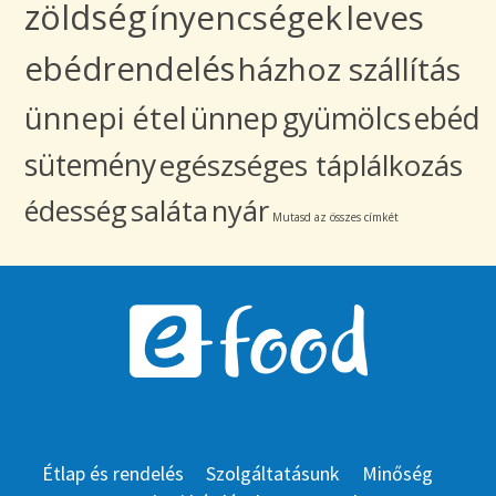
zöldség
ínyencségek
leves
ebédrendelés
házhoz szállítás
ünnepi étel
ünnep
gyümölcs
ebéd
sütemény
egészséges táplálkozás
édesség
saláta
nyár
Mutasd az összes címkét
Étlap és rendelés
Szolgáltatásunk
Minőség