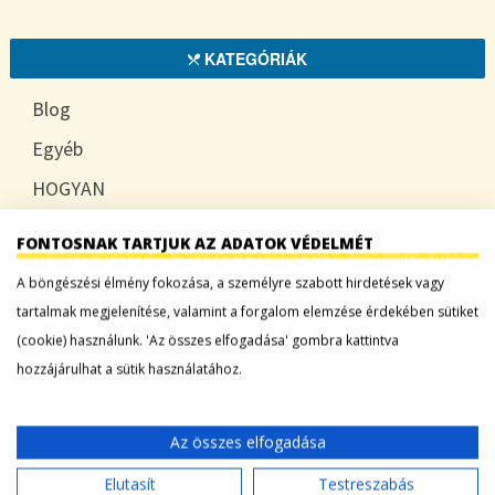
KATEGÓRIÁK
Blog
Egyéb
HOGYAN
TUDATOSAN
FONTOSNAK TARTJUK AZ ADATOK VÉDELMÉT
A böngészési élmény fokozása, a személyre szabott hirdetések vagy
tartalmak megjelenítése, valamint a forgalom elemzése érdekében sütiket
LEGFRISSEBB BEJEGYZÉSEK
(cookie) használunk. 'Az összes elfogadása' gombra kattintva
hozzájárulhat a sütik használatához.
Sárgadinnye: a nyár édes íze, ami több mint
desszert
Az összes elfogadása
Tökszezon: sokoldalú alapanyagok a nyártól
egészen télig
Elutasít
Testreszabás