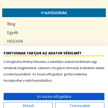
KATEGÓRIÁK
Blog
Egyéb
HOGYAN
TUDATOSAN
FONTOSNAK TARTJUK AZ ADATOK VÉDELMÉT
A böngészési élmény fokozása, a személyre szabott hirdetések vagy
tartalmak megjelenítése, valamint a forgalom elemzése érdekében sütiket
LEGFRISSEBB BEJEGYZÉSEK
(cookie) használunk. 'Az összes elfogadása' gombra kattintva
hozzájárulhat a sütik használatához.
Sárgadinnye: a nyár édes íze, ami több mint
desszert
Az összes elfogadása
Tökszezon: sokoldalú alapanyagok a nyártól
egészen télig
Elutasít
Testreszabás