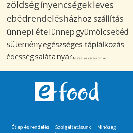
zöldség
ínyencségek
leves
ebédrendelés
házhoz szállítás
ünnepi étel
ünnep
gyümölcs
ebéd
sütemény
egészséges táplálkozás
édesség
saláta
nyár
Mutasd az összes címkét
Étlap és rendelés
Szolgáltatásunk
Minőség