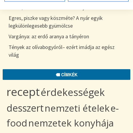
7 hiba, amit sokan elkövetnek a nyári étkezés során
Egres, piszke vagy köszméte? A nyár egyik
legkülönlegesebb gyümölcse
Vargánya: az erdő aranya a tányéron
Tények az olívabogyóról– ezért imádja az egész
világ
CÍMKÉK
recept
érdekességek
desszert
nemzeti ételek
e-
food
nemzetek konyhája