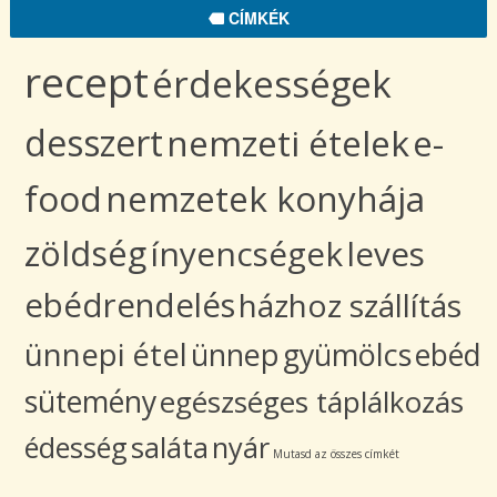
CÍMKÉK
recept
érdekességek
desszert
nemzeti ételek
e-
food
nemzetek konyhája
zöldség
ínyencségek
leves
ebédrendelés
házhoz szállítás
ünnepi étel
ünnep
gyümölcs
ebéd
sütemény
egészséges táplálkozás
édesség
saláta
nyár
Mutasd az összes címkét