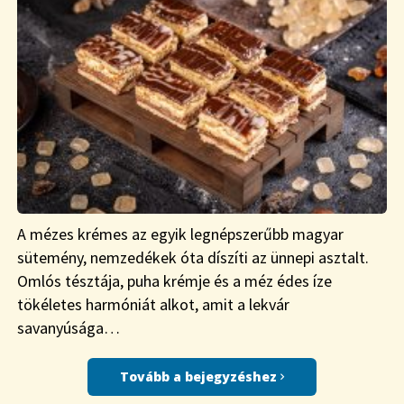
A mézes krémes az egyik legnépszerűbb magyar
sütemény, nemzedékek óta díszíti az ünnepi asztalt.
Omlós tésztája, puha krémje és a méz édes íze
tökéletes harmóniát alkot, amit a lekvár
savanyúsága…
Tovább a bejegyzéshez