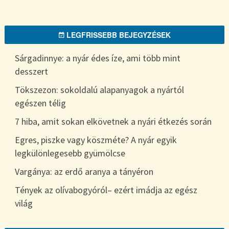
LEGFRISSEBB BEJEGYZÉSEK
Sárgadinnye: a nyár édes íze, ami több mint
desszert
Tökszezon: sokoldalú alapanyagok a nyártól
egészen télig
7 hiba, amit sokan elkövetnek a nyári étkezés során
Egres, piszke vagy köszméte? A nyár egyik
legkülönlegesebb gyümölcse
Vargánya: az erdő aranya a tányéron
Tények az olívabogyóról– ezért imádja az egész
világ