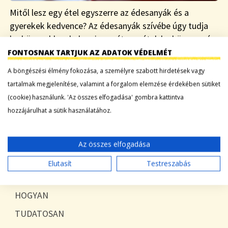
Mitől lesz egy étel egyszerre az édesanyák és a
gyerekek kedvence? Az édesanyák szívébe úgy tudja
legkönnyebben belopni magát egy étel, ha könnyen és
szupergyorsan elkészíthető, az már csak hab…
FONTOSNAK TARTJUK AZ ADATOK VÉDELMÉT
A böngészési élmény fokozása, a személyre szabott hirdetések vagy
Tovább a bejegyzéshez
tartalmak megjelenítése, valamint a forgalom elemzése érdekében sütiket
(cookie) használunk. 'Az összes elfogadása' gombra kattintva
hozzájárulhat a sütik használatához.
KATEGÓRIÁK
Az összes elfogadása
Blog
Elutasít
Testreszabás
Egyéb
HOGYAN
TUDATOSAN