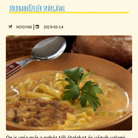
ZÖLDBABFŐZELÉK SPÁRGÁVAL
|
HOGYAN
2019-03-14
Ön is unja már a nehéz téli ételeket és vágyik valami