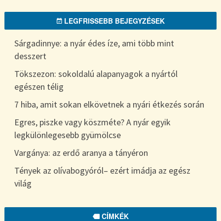
LEGFRISSEBB BEJEGYZÉSEK
Sárgadinnye: a nyár édes íze, ami több mint
desszert
Tökszezon: sokoldalú alapanyagok a nyártól
egészen télig
7 hiba, amit sokan elkövetnek a nyári étkezés során
Egres, piszke vagy köszméte? A nyár egyik
legkülönlegesebb gyümölcse
Vargánya: az erdő aranya a tányéron
Tények az olívabogyóról– ezért imádja az egész
világ
CÍMKÉK