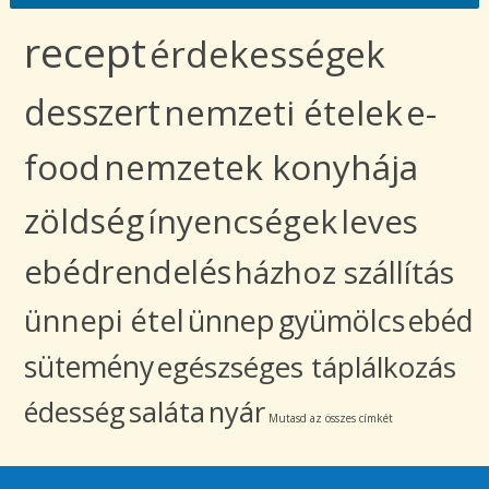
recept
érdekességek
desszert
nemzeti ételek
e-
food
nemzetek konyhája
zöldség
ínyencségek
leves
ebédrendelés
házhoz szállítás
ünnepi étel
ünnep
gyümölcs
ebéd
sütemény
egészséges táplálkozás
édesség
saláta
nyár
Mutasd az összes címkét