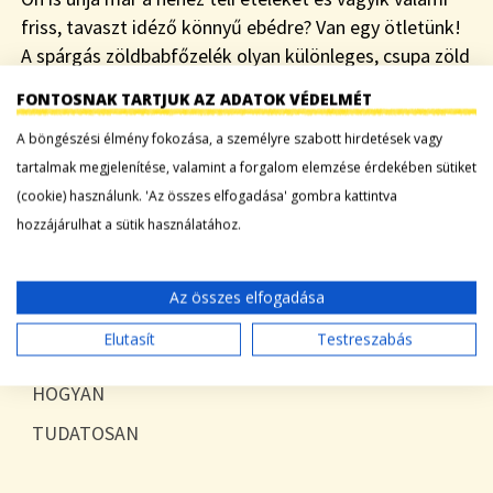
friss, tavaszt idéző könnyű ebédre? Van egy ötletünk!
A spárgás zöldbabfőzelék olyan különleges, csupa zöld
étel, ami biztosan segít…
FONTOSNAK TARTJUK AZ ADATOK VÉDELMÉT
A böngészési élmény fokozása, a személyre szabott hirdetések vagy
Tovább a bejegyzéshez
tartalmak megjelenítése, valamint a forgalom elemzése érdekében sütiket
(cookie) használunk. 'Az összes elfogadása' gombra kattintva
hozzájárulhat a sütik használatához.
KATEGÓRIÁK
Az összes elfogadása
Blog
Elutasít
Testreszabás
Egyéb
HOGYAN
TUDATOSAN