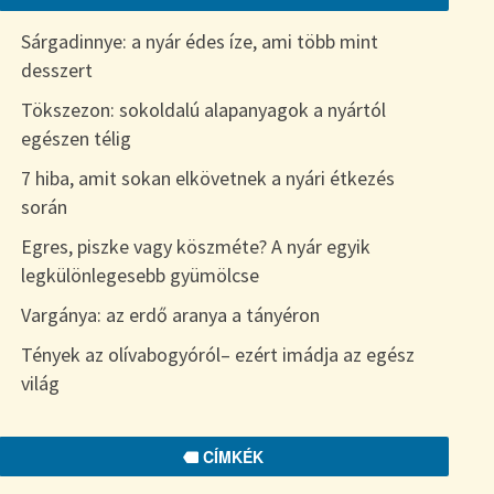
Sárgadinnye: a nyár édes íze, ami több mint
desszert
Tökszezon: sokoldalú alapanyagok a nyártól
egészen télig
7 hiba, amit sokan elkövetnek a nyári étkezés
során
Egres, piszke vagy köszméte? A nyár egyik
legkülönlegesebb gyümölcse
Vargánya: az erdő aranya a tányéron
Tények az olívabogyóról– ezért imádja az egész
világ
CÍMKÉK