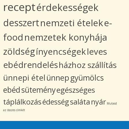
recept
érdekességek
desszert
nemzeti ételek
e-
food
nemzetek konyhája
zöldség
ínyencségek
leves
ebédrendelés
házhoz szállítás
ünnepi étel
ünnep
gyümölcs
ebéd
sütemény
egészséges
táplálkozás
édesség
saláta
nyár
Mutasd
az összes címkét