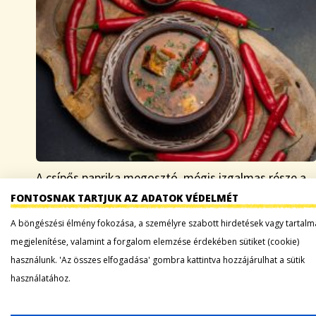
A csípős paprika megosztó, mégis izgalmas része a
gasztronómiának. Van, aki messziről elkerüli, más
FONTOSNAK TARTJUK AZ ADATOK VÉDELMÉT
pedig nem tud betelni vele. De vajon miért olyan
A böngészési élmény fokozása, a személyre szabott hirdetések vagy tartalm
különleges az a csípős ízélmény, amit egy-egy…
megjelenítése, valamint a forgalom elemzése érdekében sütiket (cookie)
használunk. 'Az összes elfogadása' gombra kattintva hozzájárulhat a sütik
Tovább a bejegyzéshez
használatához.