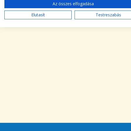
Az összes elfogadása
Elutasít
Testreszabás