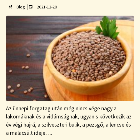
|
Blog
2021-12-20
Az ünnepi forgatag után még nincs vége nagy a
lakomáknak és a vidámságnak, ugyanis következik az
év végi hajrá, a szilveszteri bulik, a pezsgő, a lencse és
a malacsült ideje….