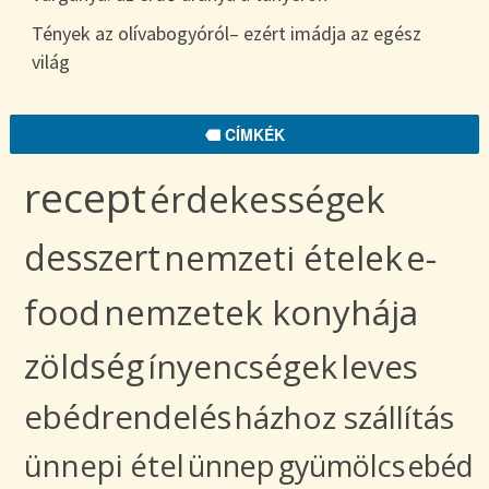
Tények az olívabogyóról– ezért imádja az egész
világ
CÍMKÉK
recept
érdekességek
desszert
nemzeti ételek
e-
food
nemzetek konyhája
zöldség
ínyencségek
leves
ebédrendelés
házhoz szállítás
ünnepi étel
ünnep
gyümölcs
ebéd