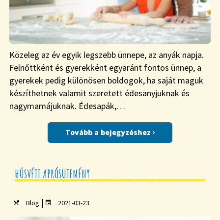
Közeleg az év egyik legszebb ünnepe, az anyák napja.
Felnőttként és gyerekként egyaránt fontos ünnep, a
gyerekek pedig különösen boldogok, ha saját maguk
készíthetnek valamit szeretett édesanyjuknak és
nagymamájuknak. Édesapák,…
Tovább a bejegyzéshez
HÚSVÉTI APRÓSÜTEMÉNY
|
Blog
2021-03-23