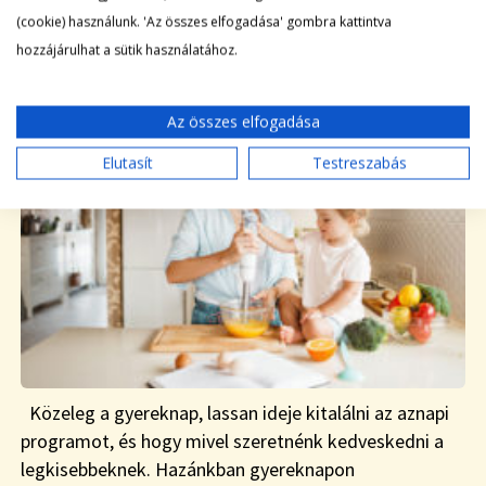
(cookie) használunk. 'Az összes elfogadása' gombra kattintva
hozzájárulhat a sütik használatához.
|
HOGYAN
2021-05-17
Az összes elfogadása
Elutasít
Testreszabás
Közeleg a gyereknap, lassan ideje kitalálni az aznapi
programot, és hogy mivel szeretnénk kedveskedni a
legkisebbeknek. Hazánkban gyereknapon