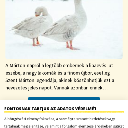
A Márton-napról a legtöbb embernek a libaevés jut
eszébe, a nagy lakomák és a finom újbor, esetleg
Szent Márton legendája, akinek köszönhetjük ezt a
nevezetes jeles napot. Vannak azonban ennek…
Tovább a bejegyzéshez
FONTOSNAK TARTJUK AZ ADATOK VÉDELMÉT
A böngészési élmény fokozása, a személyre szabott hirdetések vagy
EGÉSZSÉGES GYEREKNAPI SÜTI
tartalmak megjelenítése, valamint a forgalom elemzése érdekében sütiket