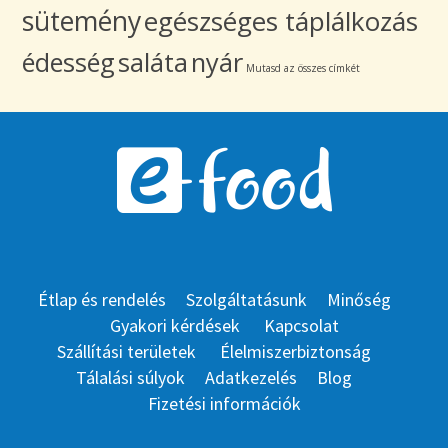
sütemény
egészséges táplálkozás
édesség
saláta
nyár
Mutasd az összes címkét
Étlap és rendelés
Szolgáltatásunk
Minőség
Gyakori kérdések
Kapcsolat
Szállítási területek
Élelmiszerbiztonság
Tálalási súlyok
Adatkezelés
Blog
Fizetési információk