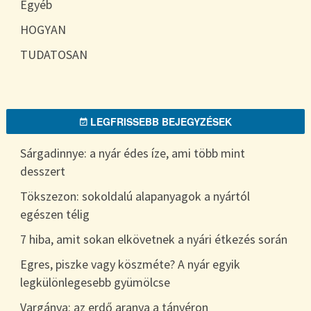
Egyéb
HOGYAN
TUDATOSAN
LEGFRISSEBB BEJEGYZÉSEK
Sárgadinnye: a nyár édes íze, ami több mint
desszert
Tökszezon: sokoldalú alapanyagok a nyártól
egészen télig
7 hiba, amit sokan elkövetnek a nyári étkezés során
Egres, piszke vagy köszméte? A nyár egyik
legkülönlegesebb gyümölcse
Vargánya: az erdő aranya a tányéron