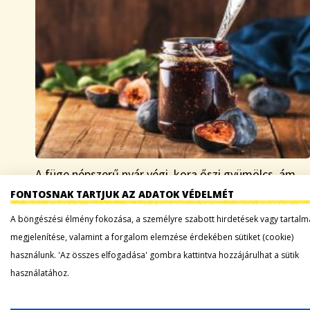
A füge népszerű nyár végi, kora őszi gyümölcs, ám
azt kevesen tudják, hogy amit elfogyasztunk, az
FONTOSNAK TARTJUK AZ ADATOK VÉDELMÉT
igazából nem nevezhető sem termésnek, sem
A böngészési élmény fokozása, a személyre szabott hirdetések vagy tartalm
gyümölcsnek. A füge termései valójában azok a
megjelenítése, valamint a forgalom elemzése érdekében sütiket (cookie)
piciny…
használunk. 'Az összes elfogadása' gombra kattintva hozzájárulhat a sütik
használatához.
Tovább a bejegyzéshez