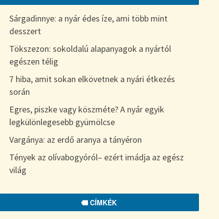
Sárgadinnye: a nyár édes íze, ami több mint
desszert
Tökszezon: sokoldalú alapanyagok a nyártól
egészen télig
7 hiba, amit sokan elkövetnek a nyári étkezés
során
Egres, piszke vagy köszméte? A nyár egyik
legkülönlegesebb gyümölcse
Vargánya: az erdő aranya a tányéron
Tények az olívabogyóról– ezért imádja az egész
világ
CÍMKÉK