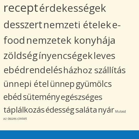
recept
érdekességek
desszert
nemzeti ételek
e-
food
nemzetek konyhája
zöldség
ínyencségek
leves
ebédrendelés
házhoz szállítás
ünnepi étel
ünnep
gyümölcs
ebéd
sütemény
egészséges
táplálkozás
édesség
saláta
nyár
Mutasd
az összes címkét