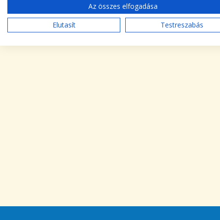
Az összes elfogadása
Elutasít
Testreszabás