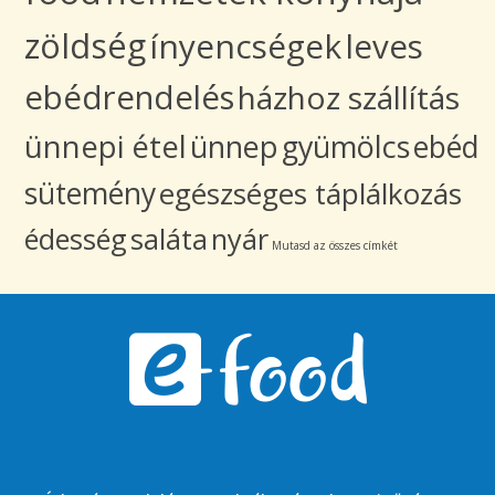
zöldség
ínyencségek
leves
ebédrendelés
házhoz szállítás
ünnepi étel
ünnep
gyümölcs
ebéd
sütemény
egészséges táplálkozás
édesség
saláta
nyár
Mutasd az összes címkét