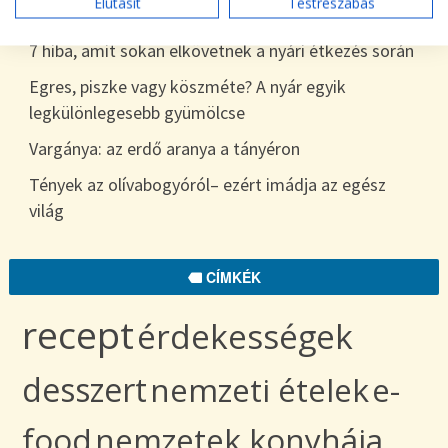
Elutasít
Testreszabás
egészen télig
7 hiba, amit sokan elkövetnek a nyári étkezés során
Egres, piszke vagy köszméte? A nyár egyik
legkülönlegesebb gyümölcse
Vargánya: az erdő aranya a tányéron
Tények az olívabogyóról– ezért imádja az egész
világ
CÍMKÉK
recept
érdekességek
desszert
nemzeti ételek
e-
food
nemzetek konyhája