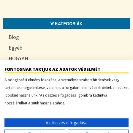
KATEGÓRIÁK
Blog
Egyéb
HOGYAN
TUDATOSAN
FONTOSNAK TARTJUK AZ ADATOK VÉDELMÉT
A böngészési élmény fokozása, a személyre szabott hirdetések vagy
tartalmak megjelenítése, valamint a forgalom elemzése érdekében sütiket
(cookie) használunk. 'Az összes elfogadása' gombra kattintva
LEGFRISSEBB BEJEGYZÉSEK
hozzájárulhat a sütik használatához.
Sárgadinnye: a nyár édes íze, ami több mint
desszert
Az összes elfogadása
Tökszezon: sokoldalú alapanyagok a nyártól