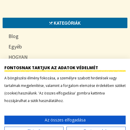
KATEGÓRIÁK
Blog
Egyéb
HOGYAN
TUDATOSAN
FONTOSNAK TARTJUK AZ ADATOK VÉDELMÉT
A böngészési élmény fokozása, a személyre szabott hirdetések vagy
tartalmak megjelenítése, valamint a forgalom elemzése érdekében sütiket
(cookie) használunk. 'Az összes elfogadása' gombra kattintva
LEGFRISSEBB BEJEGYZÉSEK
hozzájárulhat a sütik használatához.
Sárgadinnye: a nyár édes íze, ami több mint
desszert
Az összes elfogadása
Tökszezon: sokoldalú alapanyagok a nyártól