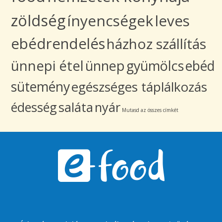
zöldség
ínyencségek
leves
ebédrendelés
házhoz szállítás
ünnepi étel
ünnep
gyümölcs
ebéd
sütemény
egészséges táplálkozás
édesség
saláta
nyár
Mutasd az összes címkét