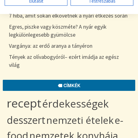
Elutasít
Testreszabás
egészen télig
7 hiba, amit sokan elkövetnek a nyári étkezés során
Egres, piszke vagy köszméte? A nyár egyik
legkülönlegesebb gyümölcse
Vargánya: az erdő aranya a tányéron
Tények az olívabogyóról– ezért imádja az egész
világ
CÍMKÉK
recept
érdekességek
desszert
nemzeti ételek
e-
food
nemzetek konyhája