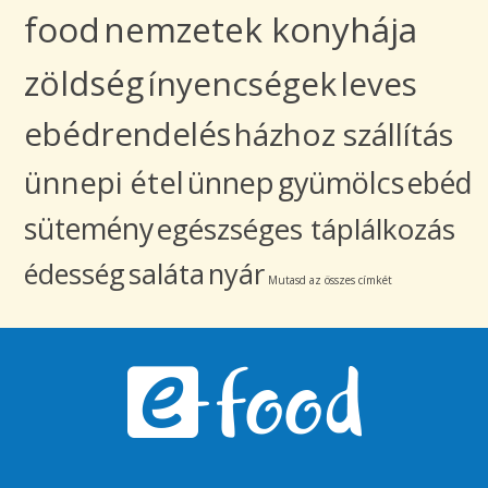
food
nemzetek konyhája
zöldség
ínyencségek
leves
ebédrendelés
házhoz szállítás
ünnepi étel
ünnep
gyümölcs
ebéd
sütemény
egészséges táplálkozás
édesség
saláta
nyár
Mutasd az összes címkét