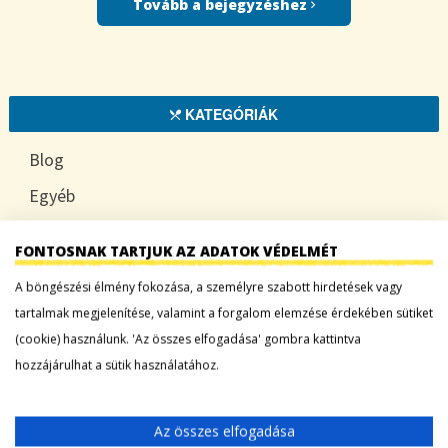
Tovább a bejegyzéshez
KATEGÓRIÁK
Blog
Egyéb
HOGYAN
FONTOSNAK TARTJUK AZ ADATOK VÉDELMÉT
TUDATOSAN
A böngészési élmény fokozása, a személyre szabott hirdetések vagy
tartalmak megjelenítése, valamint a forgalom elemzése érdekében sütiket
(cookie) használunk. 'Az összes elfogadása' gombra kattintva
LEGFRISSEBB BEJEGYZÉSEK
hozzájárulhat a sütik használatához.
Sárgadinnye: a nyár édes íze, ami több mint
Az összes elfogadása
desszert