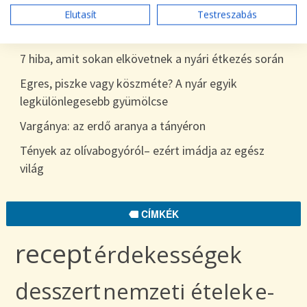
Elutasít
Testreszabás
Tökszezon: sokoldalú alapanyagok a nyártól
egészen télig
7 hiba, amit sokan elkövetnek a nyári étkezés során
Egres, piszke vagy köszméte? A nyár egyik
legkülönlegesebb gyümölcse
Vargánya: az erdő aranya a tányéron
Tények az olívabogyóról– ezért imádja az egész
világ
CÍMKÉK
recept
érdekességek
desszert
nemzeti ételek
e-