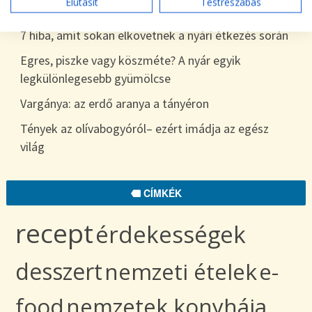
Elutasít
Testreszabás
egészen télig
7 hiba, amit sokan elkövetnek a nyári étkezés során
Egres, piszke vagy köszméte? A nyár egyik
legkülönlegesebb gyümölcse
Vargánya: az erdő aranya a tányéron
Tények az olívabogyóról– ezért imádja az egész
világ
CÍMKÉK
recept
érdekességek
desszert
nemzeti ételek
e-
food
nemzetek konyhája