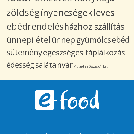
zöldség
ínyencségek
leves
ebédrendelés
házhoz szállítás
ünnepi étel
ünnep
gyümölcs
ebéd
sütemény
egészséges táplálkozás
édesség
saláta
nyár
Mutasd az összes címkét