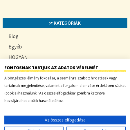
KATEGÓRIÁK
Blog
Egyéb
HOGYAN
TUDATOSAN
FONTOSNAK TARTJUK AZ ADATOK VÉDELMÉT
A böngészési élmény fokozása, a személyre szabott hirdetések vagy
tartalmak megjelenítése, valamint a forgalom elemzése érdekében sütiket
(cookie) használunk. 'Az összes elfogadása' gombra kattintva
LEGFRISSEBB BEJEGYZÉSEK
hozzájárulhat a sütik használatához.
Sárgadinnye: a nyár édes íze, ami több mint
desszert
Az összes elfogadása
Tökszezon: sokoldalú alapanyagok a nyártól