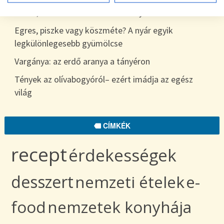
7 hiba, amit sokan elkövetnek a nyári étkezés során
Egres, piszke vagy köszméte? A nyár egyik
legkülönlegesebb gyümölcse
Vargánya: az erdő aranya a tányéron
Tények az olívabogyóról– ezért imádja az egész
világ
CÍMKÉK
recept
érdekességek
desszert
nemzeti ételek
e-
food
nemzetek konyhája