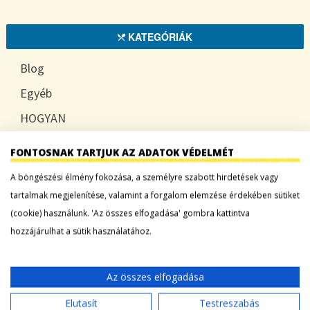
KATEGÓRIÁK
Blog
Egyéb
HOGYAN
TUDATOSAN
FONTOSNAK TARTJUK AZ ADATOK VÉDELMÉT
A böngészési élmény fokozása, a személyre szabott hirdetések vagy
tartalmak megjelenítése, valamint a forgalom elemzése érdekében sütiket
LEGFRISSEBB BEJEGYZÉSEK
(cookie) használunk. 'Az összes elfogadása' gombra kattintva
hozzájárulhat a sütik használatához.
Sárgadinnye: a nyár édes íze, ami több mint
desszert
Az összes elfogadása
Tökszezon: sokoldalú alapanyagok a nyártól
egészen télig
Elutasít
Testreszabás