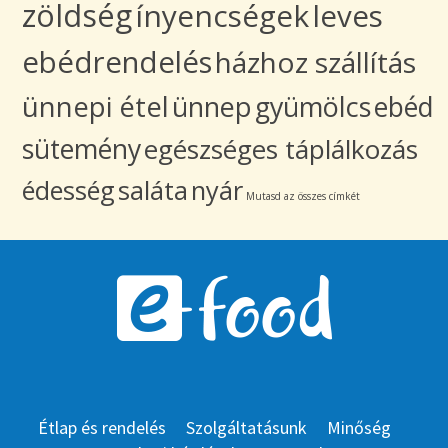
zöldség
ínyencségek
leves
ebédrendelés
házhoz szállítás
ünnepi étel
ünnep
gyümölcs
ebéd
sütemény
egészséges táplálkozás
édesség
saláta
nyár
Mutasd az összes címkét
Étlap és rendelés
Szolgáltatásunk
Minőség