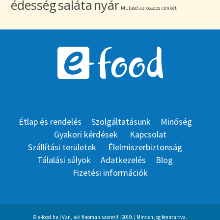
édesség
saláta
nyár
Mutasd az összes címkét
Étlap és rendelés
Szolgáltatásunk
Minőség
Gyakori kérdések
Kapcsolat
Szállítási területek
Élelmiszerbiztonság
Tálalási súlyok
Adatkezelés
Blog
Fizetési információk
© e-food.hu | Van, aki finoman szereti! | 2019. | Minden jog fenntartva.