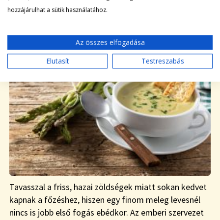
hozzájárulhat a sütik használatához.
|
HOGYAN
2023-05-22
Az összes elfogadása
Elutasít
Testreszabás
Tavasszal a friss, hazai zöldségek miatt sokan kedvet
kapnak a főzéshez, hiszen egy finom meleg levesnél
nincs is jobb első fogás ebédkor. Az emberi szervezet