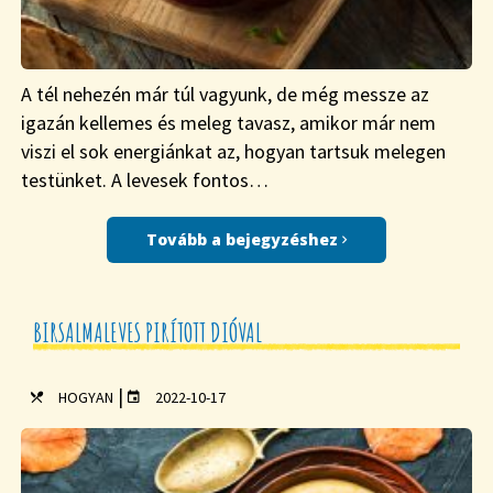
A tél nehezén már túl vagyunk, de még messze az
igazán kellemes és meleg tavasz, amikor már nem
viszi el sok energiánkat az, hogyan tartsuk melegen
testünket. A levesek fontos…
Tovább a bejegyzéshez
BIRSALMALEVES PIRÍTOTT DIÓVAL
|
HOGYAN
2022-10-17