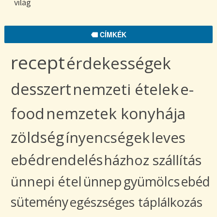
világ
CÍMKÉK
recept
érdekességek
desszert
nemzeti ételek
e-
food
nemzetek konyhája
zöldség
ínyencségek
leves
ebédrendelés
házhoz szállítás
ünnepi étel
ünnep
gyümölcs
ebéd
sütemény
egészséges táplálkozás