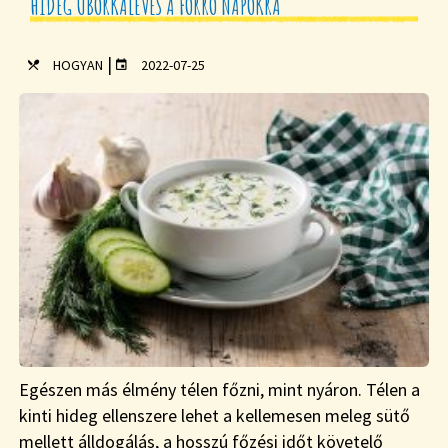
HIDEG UBORKALEVES A FORRÓ NAPOKRA
|
HOGYAN
2022-07-25
Egészen más élmény télen főzni, mint nyáron. Télen a
kinti hideg ellenszere lehet a kellemesen meleg sütő
mellett álldogálás, a hosszú főzési időt követelő