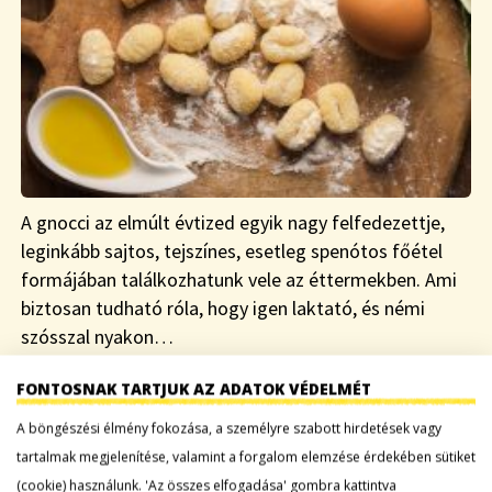
A gnocci az elmúlt évtized egyik nagy felfedezettje,
leginkább sajtos, tejszínes, esetleg spenótos főétel
formájában találkozhatunk vele az éttermekben. Ami
biztosan tudható róla, hogy igen laktató, és némi
szósszal nyakon…
FONTOSNAK TARTJUK AZ ADATOK VÉDELMÉT
Tovább a bejegyzéshez
A böngészési élmény fokozása, a személyre szabott hirdetések vagy
tartalmak megjelenítése, valamint a forgalom elemzése érdekében sütiket
SPÁRGALEVES, EGY TÁNYÉR TAVASZI FRISSESSÉG
(cookie) használunk. 'Az összes elfogadása' gombra kattintva