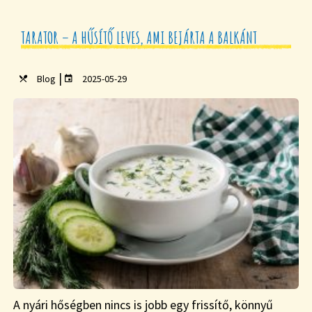
TARATOR – A HŰSÍTŐ LEVES, AMI BEJÁRTA A BALKÁNT
|
Blog
2025-05-29
A nyári hőségben nincs is jobb egy frissítő, könnyű