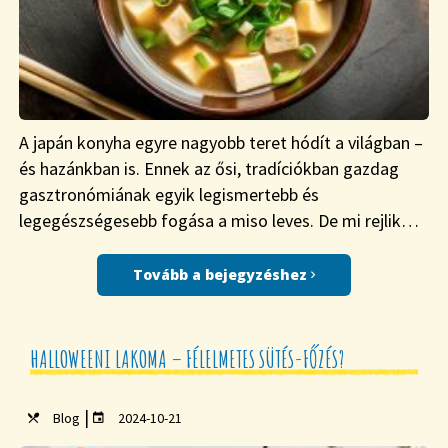
A japán konyha egyre nagyobb teret hódít a világban –
és hazánkban is. Ennek az ősi, tradíciókban gazdag
gasztronómiának egyik legismertebb és
legegészségesebb fogása a miso leves. De mi rejlik…
Tovább a bejegyzéshez
HALLOWEENI LAKOMA – FÉLELMETES SÜTÉS-FŐZÉS?
|
Blog
2024-10-21