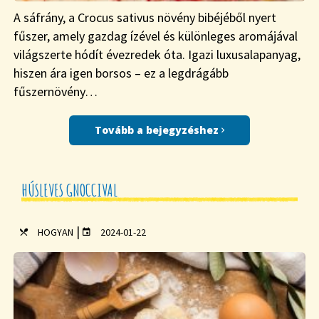
A sáfrány, a Crocus sativus növény bibéjéből nyert
fűszer, amely gazdag ízével és különleges aromájával
világszerte hódít évezredek óta. Igazi luxusalapanyag,
hiszen ára igen borsos – ez a legdrágább
fűszernövény…
Tovább a bejegyzéshez
HÚSLEVES GNOCCIVAL
|
HOGYAN
2024-01-22