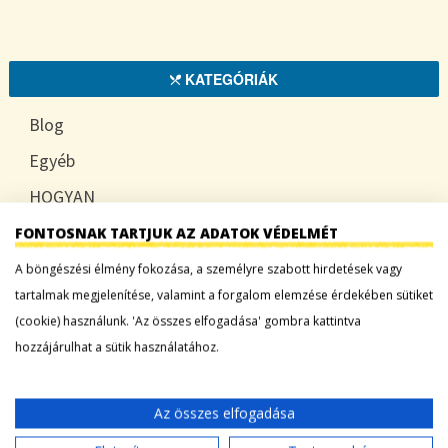
KATEGÓRIÁK
Blog
Egyéb
HOGYAN
TUDATOSAN
FONTOSNAK TARTJUK AZ ADATOK VÉDELMÉT
A böngészési élmény fokozása, a személyre szabott hirdetések vagy
tartalmak megjelenítése, valamint a forgalom elemzése érdekében sütiket
(cookie) használunk. 'Az összes elfogadása' gombra kattintva
LEGFRISSEBB BEJEGYZÉSEK
hozzájárulhat a sütik használatához.
Sárgadinnye: a nyár édes íze, ami több mint
desszert
Az összes elfogadása
Tökszezon: sokoldalú alapanyagok a nyártól