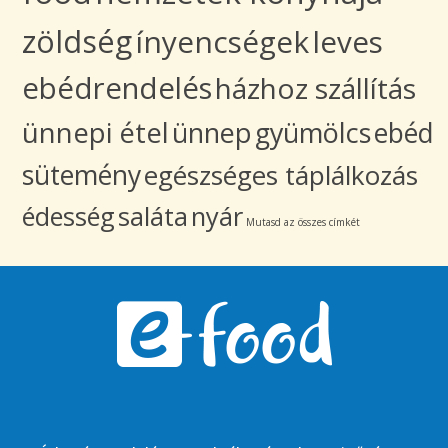
zöldség
ínyencségek
leves
ebédrendelés
házhoz szállítás
ünnepi étel
ünnep
gyümölcs
ebéd
sütemény
egészséges táplálkozás
édesség
saláta
nyár
Mutasd az összes címkét