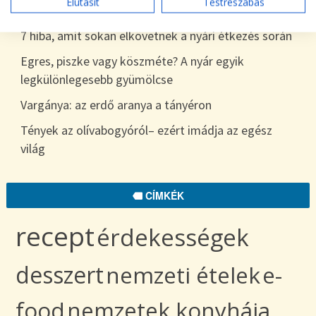
Elutasít
Testreszabás
egészen télig
7 hiba, amit sokan elkövetnek a nyári étkezés során
Egres, piszke vagy köszméte? A nyár egyik
legkülönlegesebb gyümölcse
Vargánya: az erdő aranya a tányéron
Tények az olívabogyóról– ezért imádja az egész
világ
CÍMKÉK
recept
érdekességek
desszert
nemzeti ételek
e-
food
nemzetek konyhája