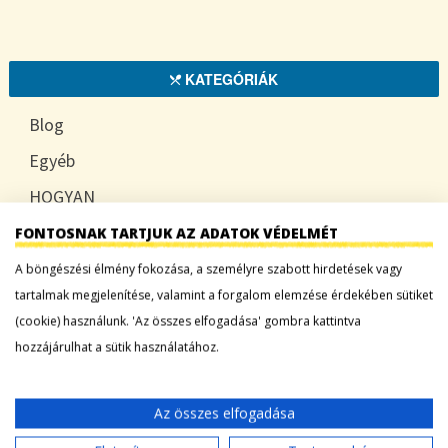
KATEGÓRIÁK
Blog
Egyéb
HOGYAN
TUDATOSAN
FONTOSNAK TARTJUK AZ ADATOK VÉDELMÉT
A böngészési élmény fokozása, a személyre szabott hirdetések vagy
tartalmak megjelenítése, valamint a forgalom elemzése érdekében sütiket
(cookie) használunk. 'Az összes elfogadása' gombra kattintva
LEGFRISSEBB BEJEGYZÉSEK
hozzájárulhat a sütik használatához.
Sárgadinnye: a nyár édes íze, ami több mint
desszert
Az összes elfogadása
Tökszezon: sokoldalú alapanyagok a nyártól