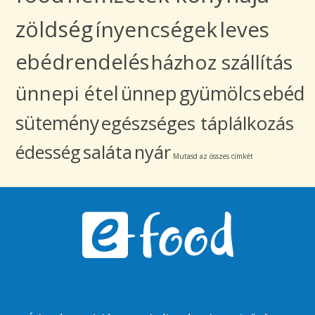
zöldség
ínyencségek
leves
ebédrendelés
házhoz szállítás
ünnepi étel
ünnep
gyümölcs
ebéd
sütemény
egészséges táplálkozás
édesség
saláta
nyár
Mutasd az összes címkét