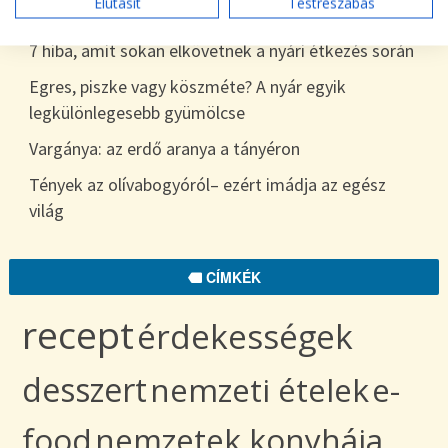
Elutasít
Testreszabás
egészen télig
7 hiba, amit sokan elkövetnek a nyári étkezés során
Egres, piszke vagy köszméte? A nyár egyik
legkülönlegesebb gyümölcse
Vargánya: az erdő aranya a tányéron
Tények az olívabogyóról– ezért imádja az egész
világ
CÍMKÉK
recept
érdekességek
desszert
nemzeti ételek
e-
food
nemzetek konyhája