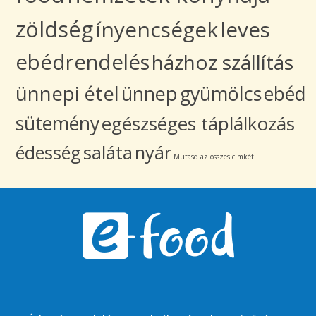
zöldség
ínyencségek
leves
ebédrendelés
házhoz szállítás
ünnepi étel
ünnep
gyümölcs
ebéd
sütemény
egészséges táplálkozás
édesség
saláta
nyár
Mutasd az összes címkét