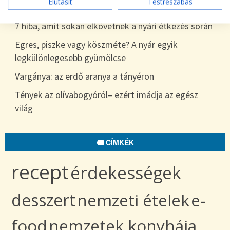
Elutasít
Testreszabás
egészen télig
7 hiba, amit sokan elkövetnek a nyári étkezés során
Egres, piszke vagy köszméte? A nyár egyik
legkülönlegesebb gyümölcse
Vargánya: az erdő aranya a tányéron
Tények az olívabogyóról– ezért imádja az egész
világ
CÍMKÉK
recept
érdekességek
desszert
nemzeti ételek
e-
food
nemzetek konyhája