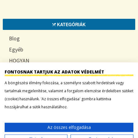
KATEGÓRIÁK
Blog
Egyéb
HOGYAN
TUDATOSAN
FONTOSNAK TARTJUK AZ ADATOK VÉDELMÉT
A böngészési élmény fokozása, a személyre szabott hirdetések vagy
tartalmak megjelenítése, valamint a forgalom elemzése érdekében sütiket
(cookie) használunk. 'Az összes elfogadása' gombra kattintva
LEGFRISSEBB BEJEGYZÉSEK
hozzájárulhat a sütik használatához.
Sárgadinnye: a nyár édes íze, ami több mint
desszert
Az összes elfogadása
Tökszezon: sokoldalú alapanyagok a nyártól