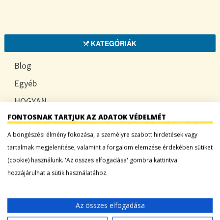
KATEGÓRIÁK
Blog
Egyéb
HOGYAN
FONTOSNAK TARTJUK AZ ADATOK VÉDELMÉT
TUDATOSAN
A böngészési élmény fokozása, a személyre szabott hirdetések vagy
tartalmak megjelenítése, valamint a forgalom elemzése érdekében sütiket
(cookie) használunk. 'Az összes elfogadása' gombra kattintva
LEGFRISSEBB BEJEGYZÉSEK
hozzájárulhat a sütik használatához.
Sárgadinnye: a nyár édes íze, ami több mint
desszert
Az összes elfogadása
Tökszezon: sokoldalú alapanyagok a nyártól