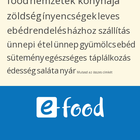
food
nemzetek konyhája
zöldség
ínyencségek
leves
ebédrendelés
házhoz szállítás
ünnepi étel
ünnep
gyümölcs
ebéd
sütemény
egészséges táplálkozás
édesség
saláta
nyár
Mutasd az összes címkét