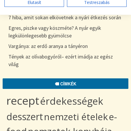
Elutasít
Testreszabás
egészen télig
7 hiba, amit sokan elkövetnek a nyári étkezés során
Egres, piszke vagy köszméte? A nyár egyik
legkülönlegesebb gyümölcse
Vargánya: az erdő aranya a tányéron
Tények az olívabogyóról– ezért imádja az egész
világ
CÍMKÉK
recept
érdekességek
desszert
nemzeti ételek
e-