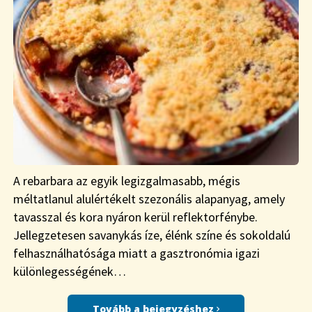
A rebarbara az egyik legizgalmasabb, mégis
méltatlanul alulértékelt szezonális alapanyag, amely
tavasszal és kora nyáron kerül reflektorfénybe.
Jellegzetesen savanykás íze, élénk színe és sokoldalú
felhasználhatósága miatt a gasztronómia igazi
különlegességének…
Tovább a bejegyzéshez