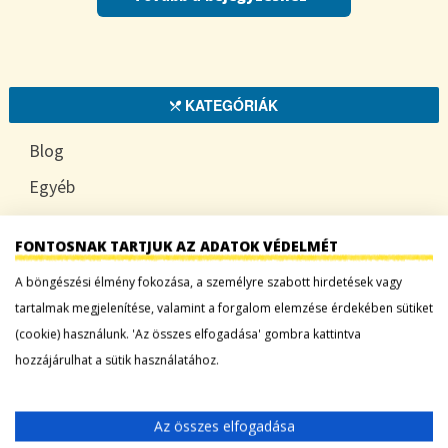
KATEGÓRIÁK
Blog
Egyéb
HOGYAN
FONTOSNAK TARTJUK AZ ADATOK VÉDELMÉT
TUDATOSAN
A böngészési élmény fokozása, a személyre szabott hirdetések vagy
tartalmak megjelenítése, valamint a forgalom elemzése érdekében sütiket
(cookie) használunk. 'Az összes elfogadása' gombra kattintva
LEGFRISSEBB BEJEGYZÉSEK
hozzájárulhat a sütik használatához.
Sárgadinnye: a nyár édes íze, ami több mint
desszert
Az összes elfogadása