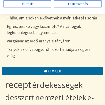
Tökszezon: sokoldalú alapanyagok a nyártól
Elutasít
Testreszabás
egészen télig
7 hiba, amit sokan elkövetnek a nyári étkezés során
Egres, piszke vagy köszméte? A nyár egyik
legkülönlegesebb gyümölcse
Vargánya: az erdő aranya a tányéron
Tények az olívabogyóról– ezért imádja az egész
világ
CÍMKÉK
recept
érdekességek
desszert
nemzeti ételek
e-