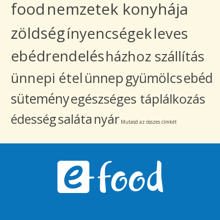
food
nemzetek konyhája
zöldség
ínyencségek
leves
ebédrendelés
házhoz szállítás
ünnepi étel
ünnep
gyümölcs
ebéd
sütemény
egészséges táplálkozás
édesség
saláta
nyár
Mutasd az összes címkét