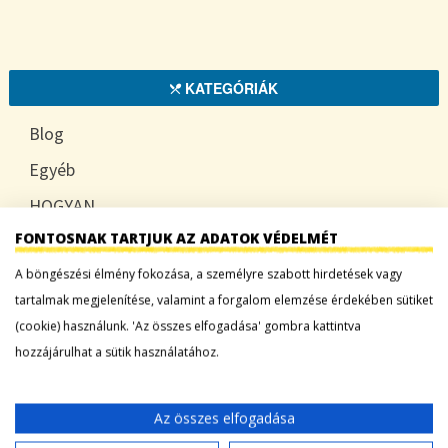
KATEGÓRIÁK
Blog
Egyéb
HOGYAN
FONTOSNAK TARTJUK AZ ADATOK VÉDELMÉT
TUDATOSAN
A böngészési élmény fokozása, a személyre szabott hirdetések vagy
tartalmak megjelenítése, valamint a forgalom elemzése érdekében sütiket
(cookie) használunk. 'Az összes elfogadása' gombra kattintva
LEGFRISSEBB BEJEGYZÉSEK
hozzájárulhat a sütik használatához.
Sárgadinnye: a nyár édes íze, ami több mint
desszert
Az összes elfogadása
Tökszezon: sokoldalú alapanyagok a nyártól