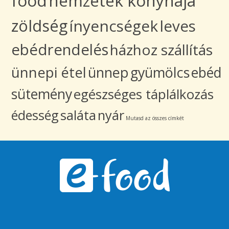
food
nemzetek konyhája
zöldség
ínyencségek
leves
ebédrendelés
házhoz szállítás
ünnepi étel
ünnep
gyümölcs
ebéd
sütemény
egészséges táplálkozás
édesség
saláta
nyár
Mutasd az összes címkét