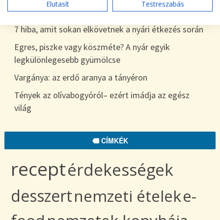
Elutasít
Testreszabás
egészen télig
7 hiba, amit sokan elkövetnek a nyári étkezés során
Egres, piszke vagy köszméte? A nyár egyik
legkülönlegesebb gyümölcse
Vargánya: az erdő aranya a tányéron
Tények az olívabogyóról– ezért imádja az egész
világ
CÍMKÉK
recept
érdekességek
desszert
nemzeti ételek
e-