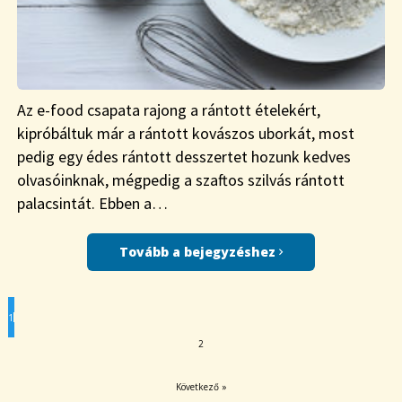
Az e-food csapata rajong a rántott ételekért,
kipróbáltuk már a rántott kovászos uborkát, most
pedig egy édes rántott desszertet hozunk kedves
olvasóinknak, mégpedig a szaftos szilvás rántott
palacsintát. Ebben a…
Tovább a bejegyzéshez
1
2
Következő »