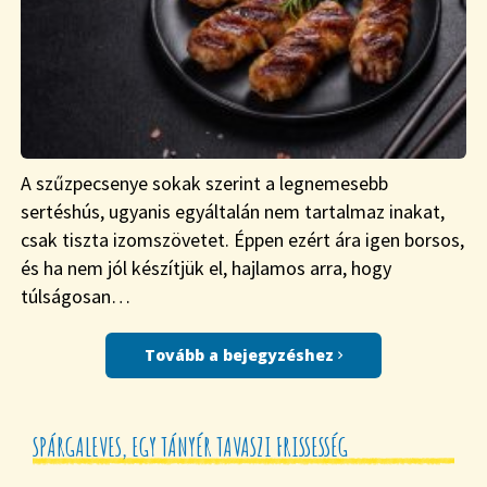
A szűzpecsenye sokak szerint a legnemesebb
sertéshús, ugyanis egyáltalán nem tartalmaz inakat,
csak tiszta izomszövetet. Éppen ezért ára igen borsos,
és ha nem jól készítjük el, hajlamos arra, hogy
túlságosan…
Tovább a bejegyzéshez
SPÁRGALEVES, EGY TÁNYÉR TAVASZI FRISSESSÉG