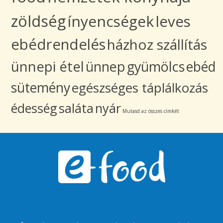
zöldség
ínyencségek
leves
ebédrendelés
házhoz szállítás
ünnepi étel
ünnep
gyümölcs
ebéd
sütemény
egészséges táplálkozás
édesség
saláta
nyár
Mutasd az összes címkét