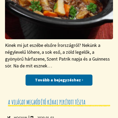
Kinek mi jut eszébe elsőre Írországról? Nekünk a
négylevelű lóhere, a sok eső, a zöld legelők, a
gyönyörű hárfazene, Szent Patrik napja és a Guinness
sör. Na de mit esznek…
Tovább a bejegyzéshez
A VILÁGOT MEGHÓDÍTÓ KÍNAI PIRÍTOTT TÉSZTA
|
HOGYAN
2020-01-02