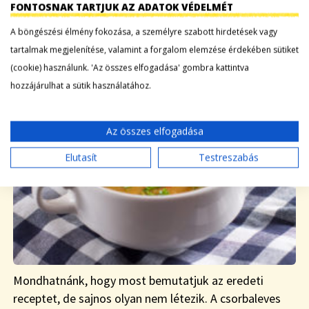
FONTOSNAK TARTJUK AZ ADATOK VÉDELMÉT
A HÍRES CSORBALEVES
A böngészési élmény fokozása, a személyre szabott hirdetések vagy
tartalmak megjelenítése, valamint a forgalom elemzése érdekében sütiket
|
Blog
2020-11-12
(cookie) használunk. 'Az összes elfogadása' gombra kattintva
hozzájárulhat a sütik használatához.
Az összes elfogadása
Elutasít
Testreszabás
Mondhatnánk, hogy most bemutatjuk az eredeti
receptet, de sajnos olyan nem létezik. A csorbaleves