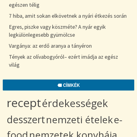
egészen télig
7 hiba, amit sokan elkövetnek a nyári étkezés során
Egres, piszke vagy köszméte? A nyár egyik
legkülönlegesebb gyümölcse
Vargánya: az erdő aranya a tányéron
Tények az olívabogyóról– ezért imádja az egész
világ
CÍMKÉK
recept
érdekességek
desszert
nemzeti ételek
e-
food
nemzetek konyhája