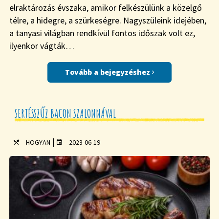
elraktározás évszaka, amikor felkészülünk a közelgő
télre, a hidegre, a szürkeségre. Nagyszüleink idejében,
a tanyasi világban rendkívül fontos időszak volt ez,
ilyenkor vágták…
Tovább a bejegyzéshez
SERTÉSSZŰZ BACON SZALONNÁVAL
|
HOGYAN
2023-06-19